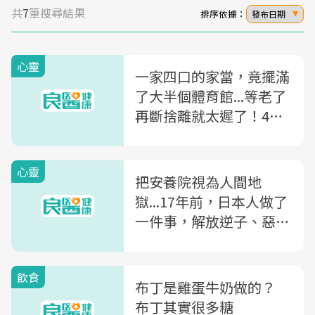
共
7
筆搜尋結果
排序依據：
發布日期
心靈
一家四口的家當，竟擺滿
了大半個體育館...等老了
再斷捨離就太遲了！4方
法戒掉亂花錢的壞毛病
心靈
把安養院視為人間地
獄...17年前，日本人做了
一件事，解放逆子、惡媳
的悲劇
飲食
布丁是雞蛋牛奶做的？
布丁其實很多糖