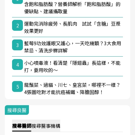
含飽和脂肪酸？營養師解析「飽和脂肪酸」的
優缺點、建議攝取量
運動完消除疲勞、長肌肉 試試「含糖」豆漿
2
效果更好
藍莓9功效護眼又護心，一天吃幾顆？3大食用
3
禁忌、清洗步驟詳解
小心噴毒液！看清楚「隱翅蟲」長這樣，不能
4
打，要用吹的～
龍鬚菜、過貓、川七、皇宮菜，哪裡不一樣？
5
4張圖吃對才能抗癌補鐵、降膽固醇！
搜尋良醫
搜尋
醫師
搜尋
醫事機構