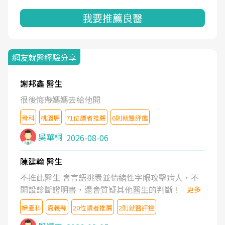
我要推薦良醫
網友就醫經驗分享
謝邦鑫 醫生
很後悔帶媽媽去給他開
骨科
桃園縣
71位讀者推薦
6則就醫評鑑
吳華桐
2026-08-06
陳建翰 醫生
不推此醫生 會言語挑釁並情緒性字眼攻擊病人，不
開設診斷證明書，還會質疑其他醫生的判斷！
更多
婦產科
嘉義縣
20位讀者推薦
2則就醫評鑑