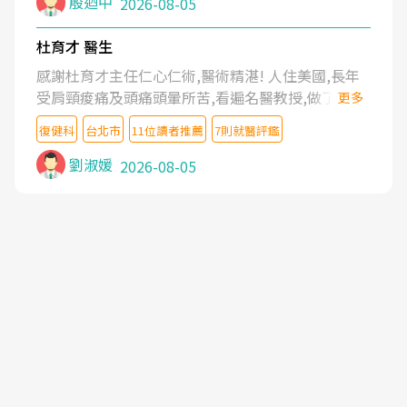
殷迺中
2026-08-05
杜育才 醫生
感謝杜育才主任仁心仁術,醫術精湛! 人住美國,長年
受肩頸痠痛及頭痛頭暈所苦,看遍名醫教授,做了各種
更多
檢查,也嘗試過西醫打針,中醫針灸及物理徒手治療都
復健科
台北市
11位讀者推薦
7則就醫評鑑
沒有用,後來連吃到嗎啡類止痛藥都效果有限,只是壓
症狀,沒多久就痛起來,多年失眠嚴重影響生活品質.
劉淑媛
2026-08-05
台灣親友介紹忠孝醫院杜育才主任是頸頭症候群專
家,上網搜尋杜主任相關文章新聞跟網路評價之後,下
定決心飛回台北找杜醫師診治. 杜主任的乾針跟增生
治療真的很厲害,第一次乾針就覺得整個肩頸鬆開,回
家特別好睡,經過幾次治療,長年頑疾已經好了大半,杜
主任除了打針超厲害,還會一直交代要改善姿勢跟好
好做運動,看診態度親切溫暖,真的是不可多得的良醫,
大力推荐!