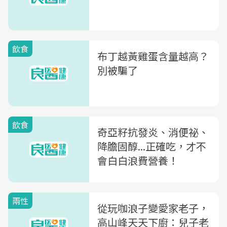
飲食
布丁越黃雞蛋含量越高？
別被騙了
飲食
奇亞籽抗發炎、消便祕、
降膽固醇...正確吃，才不
會白白浪費營養！
兩性
從玩咖浪子變愛家老子，
高山峰天天下廚：兒子老