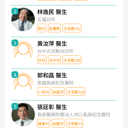
林逸民 醫生
2
五福診所
眼科
宜蘭縣
分享數542
黃汝萍 醫生
3
台中光流聯合診所
牙科
台中市
分享數208
郭和昌 醫生
4
高雄長庚紀念醫院
小兒科
高雄市
分享數226
張廷彰 醫生
5
長庚醫療財團法人林口長庚紀念醫院
婦產科
桃園市
分享數23