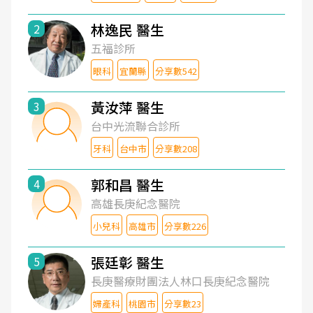
林逸民 醫生
2
五福診所
眼科
宜蘭縣
分享數542
黃汝萍 醫生
3
台中光流聯合診所
牙科
台中市
分享數208
郭和昌 醫生
4
高雄長庚紀念醫院
小兒科
高雄市
分享數226
張廷彰 醫生
5
長庚醫療財團法人林口長庚紀念醫院
婦產科
桃園市
分享數23