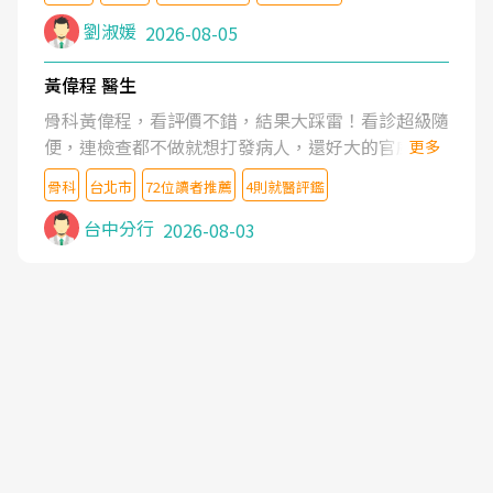
沒有用,後來連吃到嗎啡類止痛藥都效果有限,只是壓
症狀,沒多久就痛起來,多年失眠嚴重影響生活品質.
劉淑媛
2026-08-05
台灣親友介紹忠孝醫院杜育才主任是頸頭症候群專
家,上網搜尋杜主任相關文章新聞跟網路評價之後,下
黃偉程 醫生
定決心飛回台北找杜醫師診治. 杜主任的乾針跟增生
骨科黃偉程，看評價不錯，結果大踩雷！看診超級隨
治療真的很厲害,第一次乾針就覺得整個肩頸鬆開,回
便，連檢查都不做就想打發病人，還好大的官威 ...
更多
家特別好睡,經過幾次治療,長年頑疾已經好了大半,杜
想詢問病情還被陰陽怪氣嘲諷一番。可能好評帶來的
主任除了打針超厲害,還會一直交代要改善姿勢跟好
骨科
台北市
72位讀者推薦
4則就醫評鑑
大頭症，變得自負不尊重病人。醫術也不行，畢竟連
好做運動,看診態度親切溫暖,真的是不可多得的良醫,
檢查都懶得做，治療會有用才怪。大家避雷吧！
台中分行
2026-08-03
大力推荐!