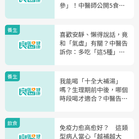
參」！中醫師公開5食
譜：這碗粥晚上吃，助眠
效果更佳
養生
喜歡安靜、懶得說話，竟
和「氣虛」有關？中醫告
訴你：多吃「這5種」食
物，恢復好精神
養生
我能喝「十全大補湯」
嗎？生理期前中後，哪個
時段喝才適合？中醫告訴
你：氣血雙補，「這時
候」喝最好！
飲食
免疫力愈高愈好？ 這類
型病人當心「越補越大