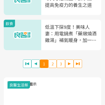
提高免疫力的養生之道
飲食
低溫下探9度！美味人
妻：用電鍋煮「藥燉燒酒
雞湯」補氣暖身，加一匙
「●●」更入味
1
2
3
我與健康韌性的距離