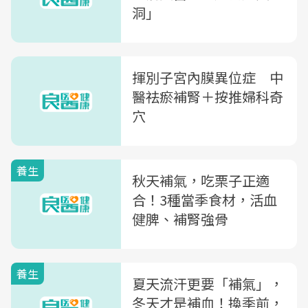
洞」
揮別子宮內膜異位症 中
醫祛瘀補腎＋按推婦科奇
穴
養生
秋天補氣，吃栗子正適
合！3種當季食材，活血
健脾、補腎強骨
養生
夏天流汗更要「補氣」，
冬天才是補血！換季前，