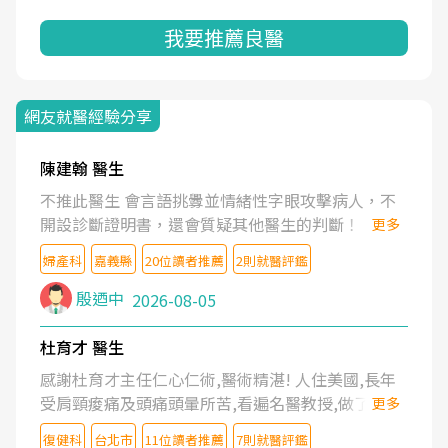
我要推薦良醫
網友就醫經驗分享
陳建翰 醫生
不推此醫生 會言語挑釁並情緒性字眼攻擊病人，不
開設診斷證明書，還會質疑其他醫生的判斷！
更多
婦產科
嘉義縣
20位讀者推薦
2則就醫評鑑
殷迺中
2026-08-05
杜育才 醫生
感謝杜育才主任仁心仁術,醫術精湛! 人住美國,長年
受肩頸痠痛及頭痛頭暈所苦,看遍名醫教授,做了各種
更多
檢查,也嘗試過西醫打針,中醫針灸及物理徒手治療都
復健科
台北市
11位讀者推薦
7則就醫評鑑