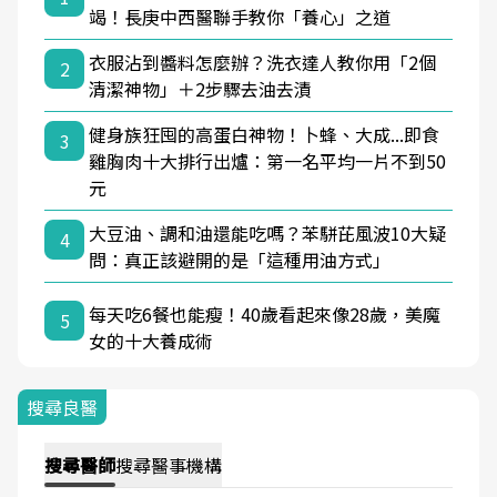
竭！長庚中西醫聯手教你「養心」之道
衣服沾到醬料怎麼辦？洗衣達人教你用「2個
2
清潔神物」＋2步驟去油去漬
健身族狂囤的高蛋白神物！卜蜂、大成...即食
3
雞胸肉十大排行出爐：第一名平均一片不到50
元
大豆油、調和油還能吃嗎？苯駢芘風波10大疑
4
問：真正該避開的是「這種用油方式」
每天吃6餐也能瘦！40歲看起來像28歲，美魔
5
女的十大養成術
搜尋良醫
搜尋
醫師
搜尋
醫事機構