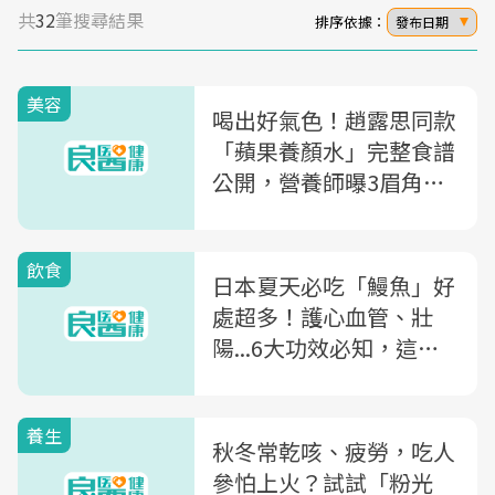
共
32
筆搜尋結果
排序依據：
發布日期
美容
喝出好氣色！趙露思同款
「蘋果養顏水」完整食譜
公開，營養師曝3眉角避
免營養流失
飲食
日本夏天必吃「鰻魚」好
處超多！護心血管、壯
陽...6大功效必知，這時
吃最好～
養生
秋冬常乾咳、疲勞，吃人
參怕上火？試試「粉光