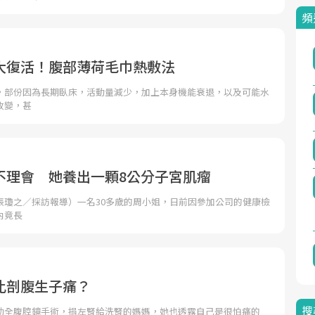
頻
大復活！腹部薄荷毛巾熱敷法
，部份因為長期臥床，活動量減少，加上本身機能衰退，以及可能水
改變，甚
不理會 她養出一顆8公分子宮肌瘤
張瓊之／採訪報導）一名30多歲的周小姐，日前因參加公司的健康檢
內竟長
比剖腹生子痛？
搜
動全腹腔鏡手術，捐左腎給洗腎的媽媽，她也透露自己是很怕痛的