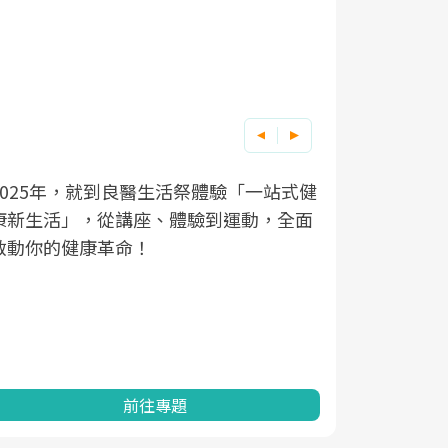
良醫健康網從「換季的身體變化」出發，
根據不同性
因應超高齡
透過醫學觀點與日常感受的對話，建立對
在、未來的
「2025
亞健康的認知，進而引導實際的改善行
知道該如何
促進為目的
動。
健康的關鍵
分析進行全
灣健康促進
前往專題