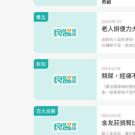
養生
2016-05-19
老人排便力
高齡的人容易便祕
份攝取不足、飲食
新知
2014-12-01
頻尿、經痛
（優活健康網記者
查，結果發現子宮
百大良醫
2012-04-02
金友莊捐腎
藝人金友莊，最近