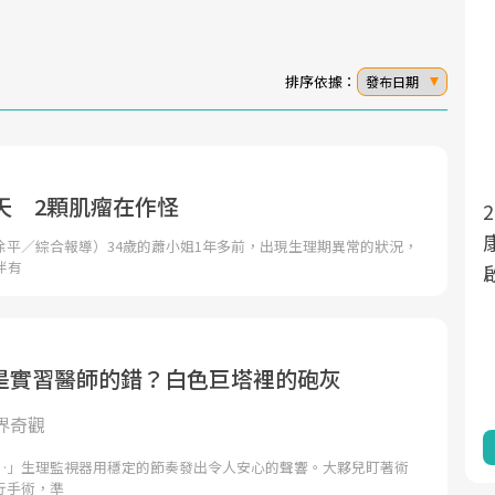
排序依據：
發布日期
天 2顆肌瘤在作怪
2025年，就到良醫生活祭體驗「一站式健
面對超高齡社會的浪潮，台灣正在快速邁
向「健康照護」的新時代。隨著國家政策
康新生活」，從講座、體驗到運動，全面
徐平／綜合報導）34歲的蕭小姐1年多前，出現生理期異常的狀況，
伴有
如「健康台灣推動委員會」與「長照3.0」
啟動你的健康革命！
的推進，「預防醫學」已成全民關注的核
心議題。然而，健檢不只是醫療院所的服
務，更是民眾了解自身健康狀況、啟動健
是實習醫師的錯？白色巨塔裡的砲灰
康管理的重要起點。
界奇觀
前往專題
前往專題
…」生理監視器用穩定的節奏發出令人安心的聲響。大夥兒盯著術
行手術，準