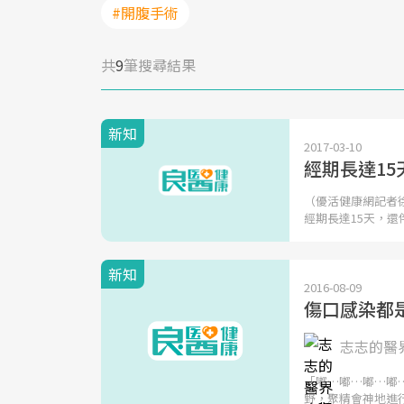
#開腹手術
共
9
筆搜尋結果
新知
2017-03-10
經期長達15
（優活健康網記者
經期長達15天，還
新知
2016-08-09
傷口感染都
志志的醫
「嘟…嘟…嘟…嘟
野，聚精會神地進