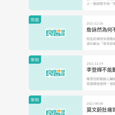
人，動捐腎手術「
防癌
2011-12-26
詹詠然為何
知名的網球女將詹
波診斷出「急性卵
新知
2011-11-14
李登輝不能
罹患冠狀動脈心臟
受健康檢查時，發
新知
2011-06-06
莫文蔚肚痛