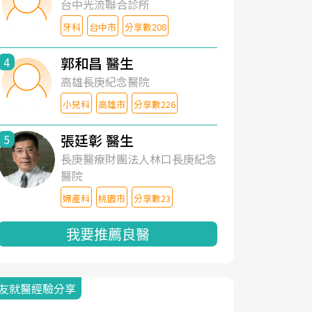
台中光流聯合診所
牙科
台中市
分享數208
郭和昌 醫生
4
高雄長庚紀念醫院
小兒科
高雄市
分享數226
張廷彰 醫生
5
長庚醫療財團法人林口長庚紀念
醫院
婦產科
桃園市
分享數23
我要推薦良醫
友就醫經驗分享