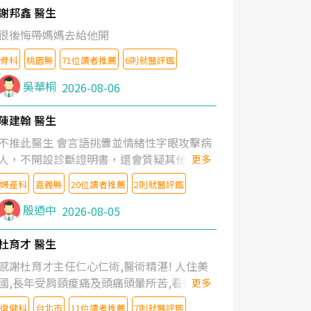
謝邦鑫 醫生
很後悔帶媽媽去給他開
骨科
桃園縣
71位讀者推薦
6則就醫評鑑
吳華桐
2026-08-06
陳建翰 醫生
不推此醫生 會言語挑釁並情緒性字眼攻擊病
人，不開設診斷證明書，還會質疑其他醫生
更多
的判斷！
婦產科
嘉義縣
20位讀者推薦
2則就醫評鑑
殷迺中
2026-08-05
杜育才 醫生
感謝杜育才主任仁心仁術,醫術精湛! 人住美
國,長年受肩頸痠痛及頭痛頭暈所苦,看遍名醫
更多
教授,做了各種檢查,也嘗試過西醫打針,中醫
復健科
台北市
11位讀者推薦
7則就醫評鑑