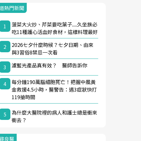
道熱門新聞
菠菜大火炒、芹菜要吃葉子....久坐族必
1
吃11種護心活血好食材，這樣料理最好
2026七夕什麼時候？七夕日期、由來
2
與3習俗8禁忌一次看
濾藍光產品真有效？ 醫師告訴你
3
每分鐘190萬腦細胞死亡！把握中風黃
4
金救援4.5小時，醫警告：遇3症狀快打
119搶時間
為什麼大醫院裡的病人和護士總是衝來
5
衝去？
尋良醫