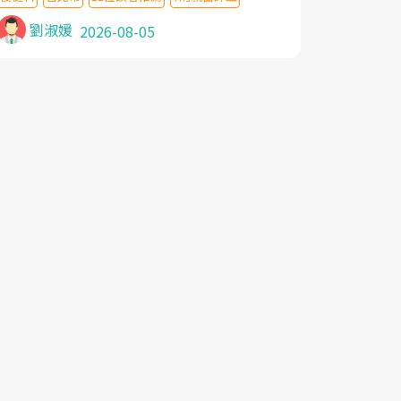
針灸及物理徒手治療都沒有用,後來連吃到嗎
啡類止痛藥都效果有限,只是壓症狀,沒多久就
劉淑媛
2026-08-05
痛起來,多年失眠嚴重影響生活品質. 台灣親
友介紹忠孝醫院杜育才主任是頸頭症候群專
家,上網搜尋杜主任相關文章新聞跟網路評價
之後,下定決心飛回台北找杜醫師診治. 杜主
任的乾針跟增生治療真的很厲害,第一次乾針
就覺得整個肩頸鬆開,回家特別好睡,經過幾次
治療,長年頑疾已經好了大半,杜主任除了打針
超厲害,還會一直交代要改善姿勢跟好好做運
動,看診態度親切溫暖,真的是不可多得的良
醫,大力推荐!