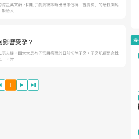
的港星莫文蔚，因肚子劇痛被診斷出罹患俗稱「盲腸炎」的急性闌尾
，緊急入
最
何影響受孕？
仁表夫婦，因太太患有子宮肌瘤而於日前切除子宮。子宮肌瘤是女性
之一，常
1