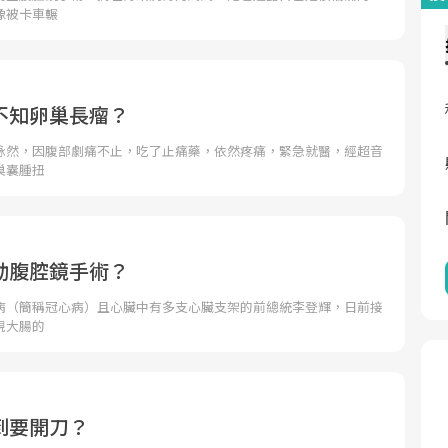
像被卡車輾
不知卵巢長瘤？
詠然，因腹部劇痛不止，吃了止痛藥，依然疼痛，緊急就醫，經超音
巢囊腫扭
動腹腔鏡手術？
病（簡稱冠心病）且心臟中有多支心臟支架的前總統李登輝，日前接
現大腸的
到要開刀？