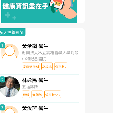
多人推薦醫師
黃洽鑽 醫生
1
財團法人私立高雄醫學大學附設
中和紀念醫院
家庭醫學科
高雄市
分享數2
林逸民 醫生
2
五福診所
眼科
宜蘭縣
分享數542
黃汝萍 醫生
3