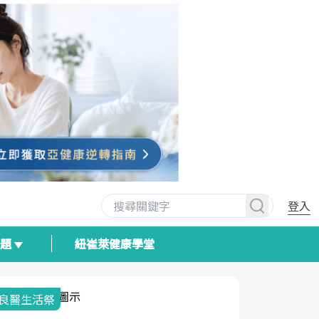
登入
專題
紐崔萊健康學堂
我與健康韌性的距離
荷爾蒙時光
2025健檢