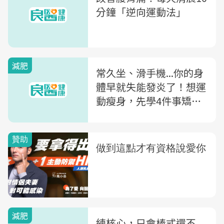
分鐘「逆向運動法」
減肥
常久坐、滑手機...你的身
體早就失能發炎了！想運
動瘦身，先學4件事矯正
姿勢
減肥
練核心，只會棒式還不