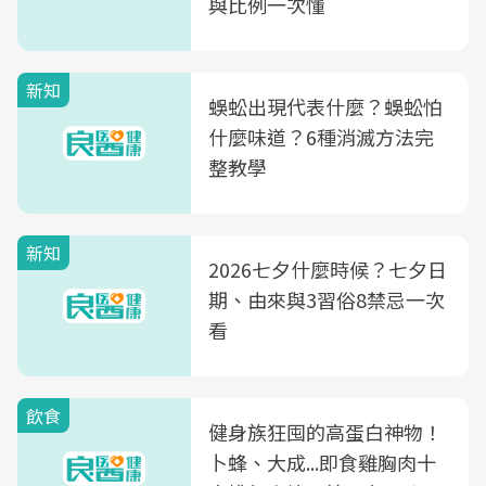
與比例一次懂
新知
蜈蚣出現代表什麼？蜈蚣怕
什麼味道？6種消滅方法完
整教學
新知
2026七夕什麼時候？七夕日
期、由來與3習俗8禁忌一次
看
飲食
健身族狂囤的高蛋白神物！
卜蜂、大成...即食雞胸肉十