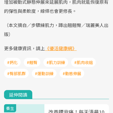
增加被動式靜態伸展來延展肌肉，肌肉就能恢復原有
的彈性與柔軟度，線條也會更修長。
（本文摘自／步驟練肌力，蹲出翹翹臀／瑞麗美人出
版）
更多健康資訊，請上
《優活健康網》
#鈣化
#翹臀
#肌力訓練
#肌肉收縮
#臀部肌群
#運動訓練
#動態伸展
延伸閱讀
養生
改善腰背痛！每天清晨10