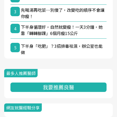
先喝湯再吃菜…別傻了，改變吃的順序不會讓
3
你瘦！
下半身循環好，自然就變瘦！一天3分鐘，她
4
靠「轉轉腳踝」6個月瘦15公斤
下半身「吃肥」？3招排毒祛濕，辦公室也能
5
做
最多人推薦醫師
我要推薦良醫
網友就醫經驗分享