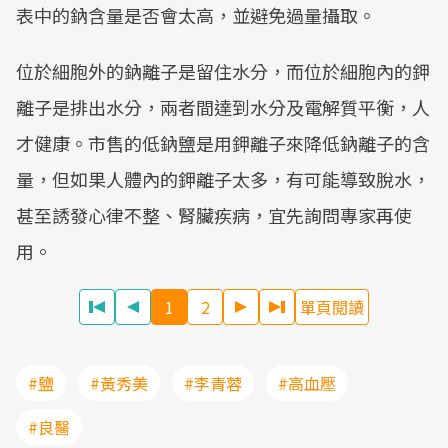
表中的鈉含量是否會太高，並避免過量攝取。
位於細胞外的鈉離子是留住水分，而位於細胞內的鉀
離子是排出水分，兩者間達到水分及電解質平衡，人
才健康。市售的低鈉鹽是用鉀離子來降低鈉離子的含
量，但如果人體內的鉀離子太多，有可能導致脫水，
甚至誘發心律不整、腎臟疾病，宜先詢問專家再使
用。
1
2
單頁閱讀
#鹽
#黃秀美
#李青蓉
#高血壓
#良醫