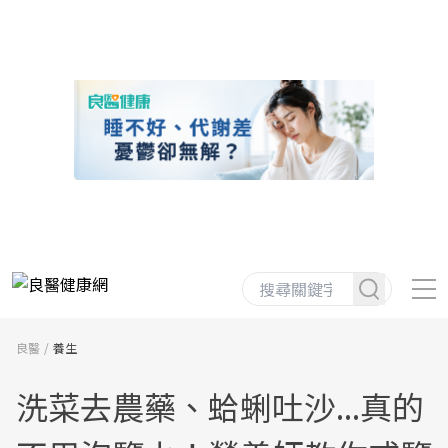
良醫
養生
洗菜去農藥、蛤蜊吐沙...真的