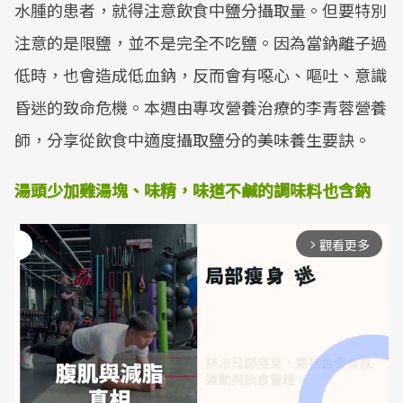
水腫的患者，就得注意飲食中鹽分攝取量。但要特別
注意的是限鹽，並不是完全不吃鹽。因為當鈉離子過
低時，也會造成低血鈉，反而會有噁心、嘔吐、意識
昏迷的致命危機。本週由專攻營養治療的李青蓉營養
師，分享從飲食中適度攝取鹽分的美味養生要訣。
湯頭少加雞湯塊、味精，味道不鹹的調味料也含鈉
觀看更多
arrow_forward_ios