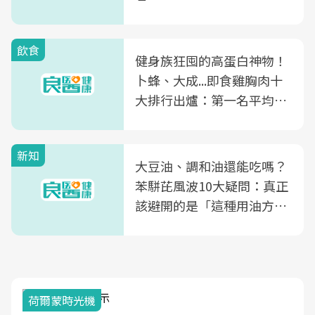
飲食
健身族狂囤的高蛋白神物！
卜蜂、大成...即食雞胸肉十
大排行出爐：第一名平均一
片不到50元
新知
大豆油、調和油還能吃嗎？
苯駢芘風波10大疑問：真正
該避開的是「這種用油方
式」
荷爾蒙時光機