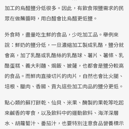
加工的烏醋鹽分低很多。因此，有飲食限鹽需求的民
眾在做蘸醬時，用白醋會比烏醋更低鹽。
外食時，盡量吃生鮮的食品，少吃加工品。舉例來
說：鮮奶的鹽分低，一旦濃縮加工製成乳酪，鹽分就
會高，加了乳酪或乳酪絲的乳酪球、薯片、薯條、乳
酪蛋糕、義大利麵、焗飯、披薩，也都會是鹽分較高
的食品。而鮮肉直接切片的肉片，自然也會比火腿、
培根、臘肉、香腸、貢丸這些加工肉品的鹽分更低。
點心類的蘇打餅乾、仙貝、米果、醃製的果乾等吃起
來鹹香的零食，以及飲料中的運動飲料、海洋深層
水、胡蘿蔔汁、番茄汁，也要特別注意食品營養標示