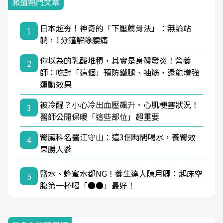
頻道熱門文章
日本超夯！神奇的「下壓薦骨法」：無論站
1
躺，1分鐘解除腰痛
你以為的乳酸堆積，其實是身體發炎！營養
2
師：吃對「這個」預防鐵腿、抽筋，還能增強
運動效果
被冷醒？小心冷出血壓飆升、心肌梗塞狀況！
3
醫師公開保暖「這些部位」超重要
腎臟科名醫江守山：這3個時間喝水，養腎效
4
果勝人蔘
鹽水、蜂蜜水都NG！養生達人陳月卿：起床空
5
腹第一杯喝「●●」最好！