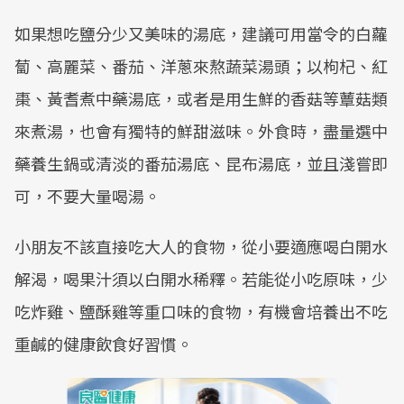
如果想吃鹽分少又美味的湯底，建議可用當令的白蘿
蔔、高麗菜、番茄、洋蔥來熬蔬菜湯頭；以枸杞、紅
棗、黃耆煮中藥湯底，或者是用生鮮的香菇等蕈菇類
來煮湯，也會有獨特的鮮甜滋味。外食時，盡量選中
藥養生鍋或清淡的番茄湯底、昆布湯底，並且淺嘗即
可，不要大量喝湯。
小朋友不該直接吃大人的食物，從小要適應喝白開水
解渴，喝果汁須以白開水稀釋。若能從小吃原味，少
吃炸雞、鹽酥雞等重口味的食物，有機會培養出不吃
重鹹的健康飲食好習慣。