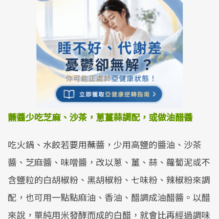
蘸醬少吃芝麻、沙茶，
蔥薑蒜調配，或做油醋醬
吃火鍋、水餃若要用蘸醬，少用高鹽的醬油、沙茶
醬、芝麻醬、味噌醬，改以蔥、薑、蒜、蘿蔔泥或不
含鹽粒的白胡椒粉、黑胡椒粉、七味粉、辣椒粉來調
配，也可用一點點麻油、香油、醋調成油醋醬。以醋
來說，單純用米發酵而成的白醋，就會比再經過調味