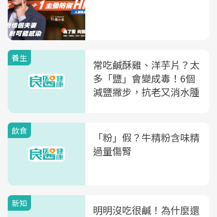
養生
常吃鹹酥雞、洋芋片？太
多「鹽」會變成毒！6個
減鹽撇步，抗老又消水腫
飲食
「粉」假？牛精粉含味精
過量傷腎
新知
明明沒吃很鹹！為什麼還