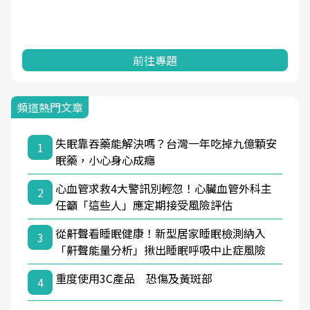
前往專題
頻道熱門文章
失眠靠吞藥能解決嗎？台灣一年吃掉九億顆安
1
眠藥，小心身心成癮
心血管求救4大警訊別輕忽！心臟血管外科主
2
任籲「這些人」應定期接受風險評估
從鼾聲看睡眠健康！新型居家睡眠檢測納入
3
「鼾聲能量分析」揪出睡眠呼吸中止症風險
重度使用3C產品 恐傷及黃斑部
4