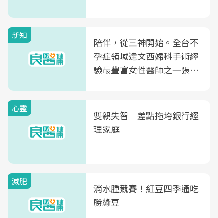
新知
陪伴，從三神開始。全台不
孕症領域達文西婦科手術經
驗最豐富女性醫師之一張永
玲領軍，打造全台首創「生
殖銀行概念形象館」，攜手
心靈
光田醫院建構360度女性健
雙親失智 差點拖垮銀行經
康照護生態圈
理家庭
減肥
消水腫競賽！紅豆四季通吃
勝綠豆