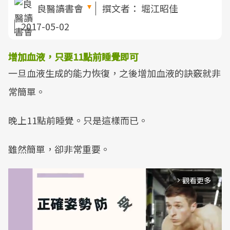
良醫讀書會
撰文者：
堀江昭佳
2017-05-02
增加血液，只要11點前睡覺即可
一旦血液生成的能力恢復，之後增加血液的訣竅就非
常簡單。
晚上11點前睡覺。只是這樣而已。
雖然簡單，卻非常重要。
觀看更多
arrow_forward_ios