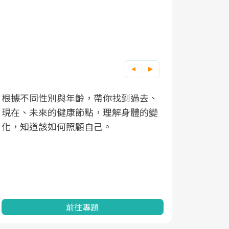
根據不同性別與年齡，帶你找到過去、
因應超高齡
現在、未來的健康節點，理解身體的變
「2025
化，知道該如何照顧自己。
康促進為目
民眾健康的
查、數據分
一起成為台
前往專題