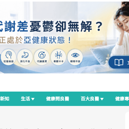
新知
生活
健康問良醫
百大良醫
健康
良醫生活祭
我與健康韌性的距離