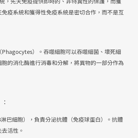
系統，先天免疫提供即時的、非特異性的保護，而獲
天免疫系統和獲得性免疫系統是密切合作，而不是互
hagocytes）。吞噬細胞可以吞噬細菌、壞死細
細胞的消化酶進行消毒和分解，將異物的一部分作為
」：
也稱B淋巴細胞），負責分泌抗體（免疫球蛋白）。抗體
失去活性。