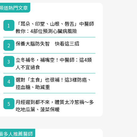
頻道熱門文章
「耳朵、印堂、山根、唇舌」中醫師
1
教你：4部位預測心臟病風險
保養大腦防失智 快看這三招
2
立冬補冬，補嘴空！中醫師：這4類
3
人不宜過食
選對「主食」也很補！這3樣防癌、
4
控血糖、助減重
月經遲到都不來，體質太冷惹禍〜多
5
吃地瓜葉、菠菜保暖
最多人推薦醫師