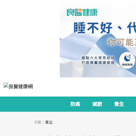
防癌
減肥
養生
良醫
養生