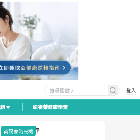
登入
專題
紐崔萊健康學堂
荷爾蒙時光機
2025健檢