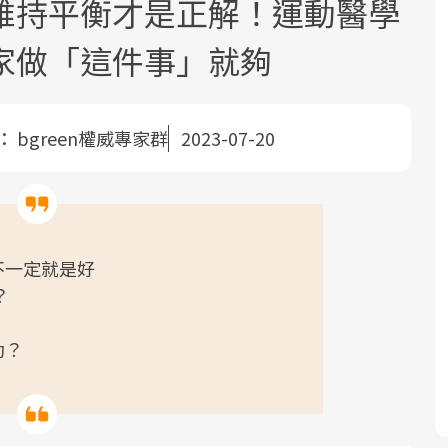
維持平衡才是正解！運動醫學
家做「這件事」就夠
：
bgreen權威專家群
2023-07-20
面對超高齡社會的浪潮，台灣正在快速
2025年，就到良醫生活祭體驗「一站式
良醫健康網從「換季的身體變化」出
邁向「健康照護」的新時代。隨著國家
健康新生活」，從講座、體驗到運動，
發，透過醫學觀點與日常感受的對話，
政策如「健康台灣推動委員會」與「長
全面啟動你的健康革命！
建立對亞健康的認知，進而引導實際的
不一定就是好
照3.0」的推進，「預防醫學」已成全民
改善行動。
？
關注的核心議題。然而，健檢不只是醫
療院所的服務，更是民眾了解自身健康
動？
狀況、啟動健康管理的重要起點。
前往專題
前往專題
前往專題