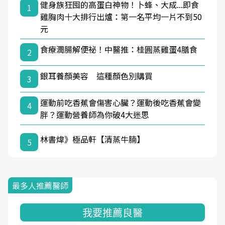
健身族狂囤的高蛋白神物！卜蜂、大成...即食
1
雞胸肉十大排行出爐：第一名平均一片不到50
元
食療潤腸解便祕！中醫推：桂圓蒸雞蛋4膳食
2
銀耳養顏美容 這種顏色別購買
3
運動前吃香蕉會傷害心臟？運動後吃香蕉會變
4
胖？運動營養師為你破4大迷思
林書煒》極品軒【清蒸牛腩】
5
最多人推薦醫師
我要推薦良醫