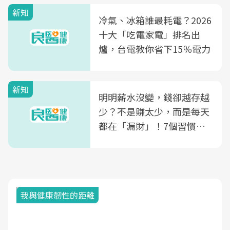
殖銀行概念形象館」，攜手
新知
光田醫院建構360度女性健
冷氣、冰箱誰最耗電？2026
康照護生態圈
十大「吃電家電」排名出
爐，台電教你省下15％電力
新知
明明薪水沒變，錢卻越存越
少？不是賺太少，而是每天
都在「漏財」！7個習慣一
次看
我與健康韌性的距離