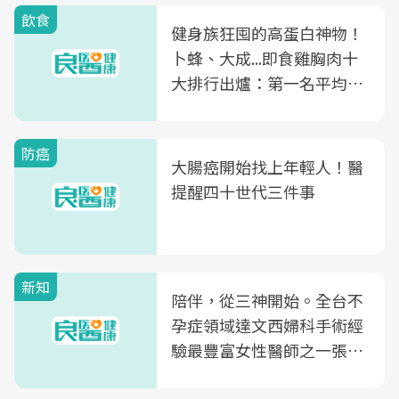
飲食
健身族狂囤的高蛋白神物！
卜蜂、大成...即食雞胸肉十
大排行出爐：第一名平均一
片不到50元
防癌
大腸癌開始找上年輕人！醫
提醒四十世代三件事
新知
陪伴，從三神開始。全台不
孕症領域達文西婦科手術經
驗最豐富女性醫師之一張永
玲領軍，打造全台首創「生