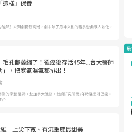
「這樣」保養
的迫降》來到劇情新高潮，劇中除了男神玄彬的暖系戀曲讓人融化，
最
毛孔都萎縮了！罹癌後存活45年...台大醫師
功」，把寒氣濕氣都排出！
會
畢業的李豐 醫師，赴加拿大進修，就讀研究所第3年時罹患淋巴癌。
教台
纖維 上尖下寬、有沉重感最甜美