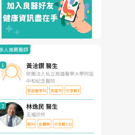
多人推薦醫師
黃洽鑽 醫生
1
財團法人私立高雄醫學大學附設
中和紀念醫院
家庭醫學科
高雄市
分享數2
林逸民 醫生
2
五福診所
眼科
宜蘭縣
分享數542