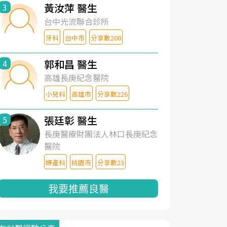
黃汝萍 醫生
3
台中光流聯合診所
牙科
台中市
分享數208
郭和昌 醫生
4
高雄長庚紀念醫院
小兒科
高雄市
分享數226
張廷彰 醫生
5
長庚醫療財團法人林口長庚紀念
醫院
婦產科
桃園市
分享數23
我要推薦良醫