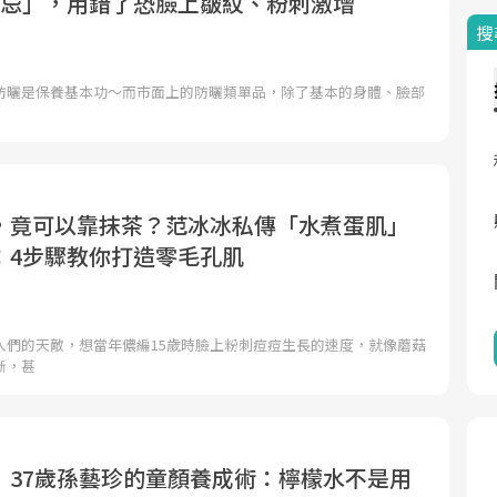
禁忌」，用錯了恐臉上皺紋、粉刺激增
搜
防曬是保養基本功～而市面上的防曬類單品，除了基本的身體、臉部
，竟可以靠抹茶？范冰冰私傳「水煮蛋肌」
：4步驟教你打造零毛孔肌
人們的天敵，想當年儂編15歲時臉上粉刺痘痘生長的速度，就像蘑菇
斷，甚
》37歲孫藝珍的童顏養成術：檸檬水不是用