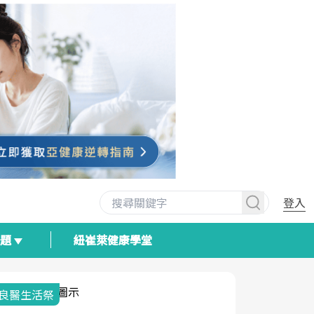
登入
專題
紐崔萊健康學堂
我與健康韌性的距離
荷爾蒙時光
2025健檢