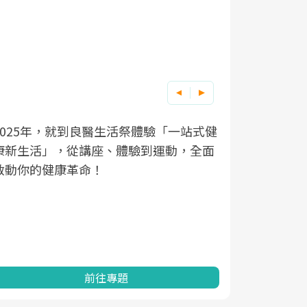
良醫健康網從「換季的身體變化」出發，
根據不同性
因應超高齡
透過醫學觀點與日常感受的對話，建立對
在、未來的
「2025
亞健康的認知，進而引導實際的改善行
知道該如何
促進為目的
動。
健康的關鍵
分析進行全
灣健康促進
前往專題