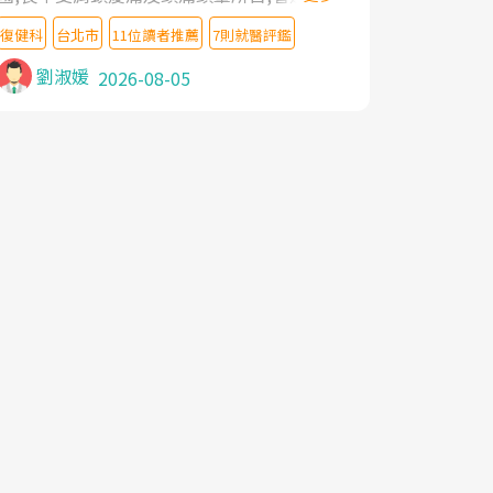
教授,做了各種檢查,也嘗試過西醫打針,中醫
復健科
台北市
11位讀者推薦
7則就醫評鑑
針灸及物理徒手治療都沒有用,後來連吃到嗎
啡類止痛藥都效果有限,只是壓症狀,沒多久就
劉淑媛
2026-08-05
痛起來,多年失眠嚴重影響生活品質. 台灣親
友介紹忠孝醫院杜育才主任是頸頭症候群專
家,上網搜尋杜主任相關文章新聞跟網路評價
之後,下定決心飛回台北找杜醫師診治. 杜主
任的乾針跟增生治療真的很厲害,第一次乾針
就覺得整個肩頸鬆開,回家特別好睡,經過幾次
治療,長年頑疾已經好了大半,杜主任除了打針
超厲害,還會一直交代要改善姿勢跟好好做運
動,看診態度親切溫暖,真的是不可多得的良
醫,大力推荐!