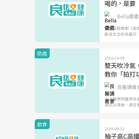
喝的，是要
Bella儂儂
最近話題韓劇《愛
飾演女主的孫藝珍
防癌
2016-10-09
整天吹冷氣，
教你「拍打
良醫讀書
台大醫學院醫學系
返回台灣後，曾任
飲食
2016-09-12
柚子高C高