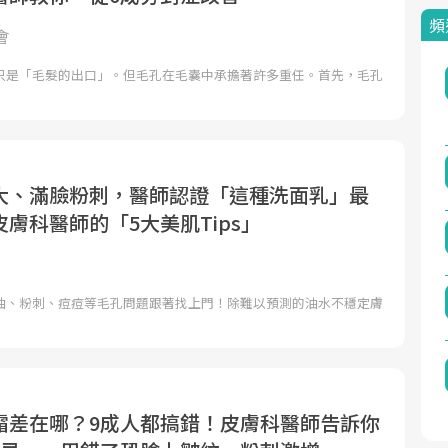
頻
會
只是「毛髮的出口」。但毛孔在毛囊中承擔著許多重任。首先，毛孔
大、滿臉粉刺，醫師認證「這種洗面乳」最
膚科醫師的「5大美肌Tips」
油、粉刺、痘痘等毛孔問題跟著找上門！除難以預測的油水不穩定膚
霜差在哪？9成人都搞錯！皮膚科醫師告訴你