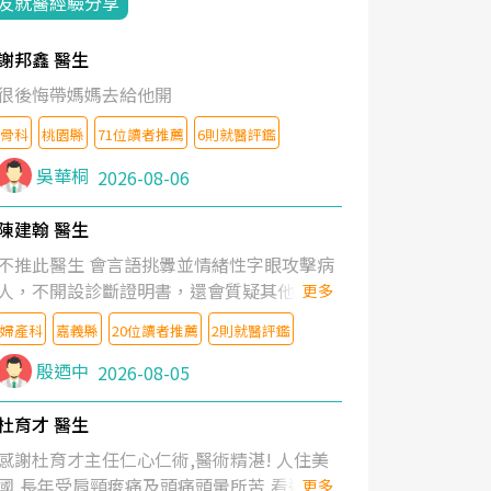
友就醫經驗分享
謝邦鑫 醫生
很後悔帶媽媽去給他開
骨科
桃園縣
71位讀者推薦
6則就醫評鑑
吳華桐
2026-08-06
陳建翰 醫生
不推此醫生 會言語挑釁並情緒性字眼攻擊病
人，不開設診斷證明書，還會質疑其他醫生
更多
的判斷！
婦產科
嘉義縣
20位讀者推薦
2則就醫評鑑
殷迺中
2026-08-05
杜育才 醫生
感謝杜育才主任仁心仁術,醫術精湛! 人住美
國,長年受肩頸痠痛及頭痛頭暈所苦,看遍名醫
更多