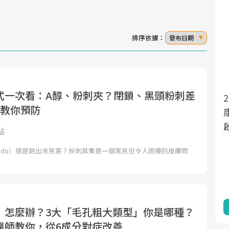
排序依據：
發布日期
式一次看：A醇、粉刺夾？閉鎖、黑頭粉刺差
2025年，就到良醫生活祭體驗「一站式健
面對超高齡社會的浪潮，台灣正在快速邁
茶教你預防
向「健康照護」的新時代。隨著國家政策
康新生活」，從講座、體驗到運動，全面
如「健康台灣推動委員會」與「長照3.0」
啟動你的健康革命！
點
的推進，「預防醫學」已成全民關注的核
edo）總是跑出來見客？粉刺其實是一個常見但令人困擾的皮膚問
心議題。然而，健檢不只是醫療院所的服
務，更是民眾了解自身健康狀況、啟動健
康管理的重要起點。
前往專題
前往專題
」怎麼辦？3大「毛孔粗大類型」你是哪種？
醫師教你，從6成分對症改善