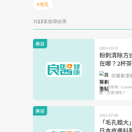
#毛孔
共
13
筆搜尋結果
美容
2024-10-15
粉刺清除方
在哪？2杯
良醫劃重
臉上的粉刺（com
題，怎麼清除？
美容
2023-07-05
「毛孔粗大
日本皮膚科