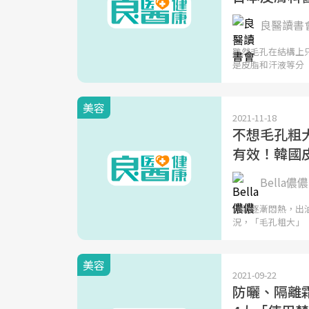
良醫讀書
雖然毛孔在結構上
是皮脂和汗液等分
美容
2021-11-18
不想毛孔粗
有效！韓國皮
Bella儂儂
天氣逐漸悶熱，出
況，「毛孔粗大」
美容
2021-09-22
防曬、隔離