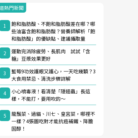
道熱門新聞
飽和脂肪酸、不飽和脂肪酸差在哪？哪
1
些油富含飽和脂肪酸？營養師解析「飽
和脂肪酸」的優缺點、建議攝取量
運動完消除疲勞、長肌肉 試試「含
2
糖」豆漿效果更好
藍莓9功效護眼又護心，一天吃幾顆？3
3
大食用禁忌、清洗步驟詳解
小心噴毒液！看清楚「隱翅蟲」長這
4
樣，不能打，要用吹的～
龍鬚菜、過貓、川七、皇宮菜，哪裡不
5
一樣？4張圖吃對才能抗癌補鐵、降膽
固醇！