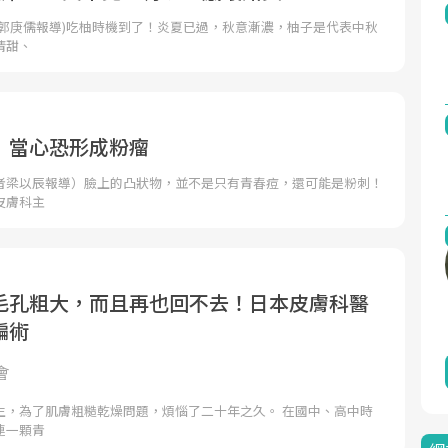
者郭庚儒報導)吃柚時機到了！炎夏已過，秋意漸濃，柚子是代表中秋
清甜、
 當心恐形成粉瘤
者梁以辰報導）臉上的凸狀物，並不是只有青春痘，還可能是粉刺！
皮膚科主
毛孔粗大，而且再也回不去！日本皮膚科醫
騙術
會
生，為了肌膚粗糙乾燥問題，煩惱了二十年之久。 在國中、高中時
連一顆青