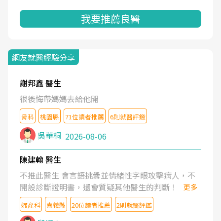
我要推薦良醫
網友就醫經驗分享
謝邦鑫 醫生
很後悔帶媽媽去給他開
骨科
桃園縣
71位讀者推薦
6則就醫評鑑
吳華桐
2026-08-06
陳建翰 醫生
不推此醫生 會言語挑釁並情緒性字眼攻擊病人，不
開設診斷證明書，還會質疑其他醫生的判斷！
更多
婦產科
嘉義縣
20位讀者推薦
2則就醫評鑑