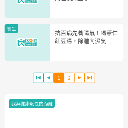
養生
抗百病先養陽氣！喝薏仁
紅豆湯，除體內濕氣
1
2
我與健康韌性的距離