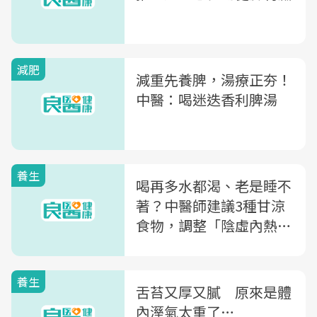
減肥
減重先養脾，湯療正夯！
中醫：喝迷迭香利脾湯
養生
喝再多水都渴、老是睡不
著？中醫師建議3種甘涼
食物，調整「陰虛內熱」
的身體
養生
舌苔又厚又膩 原來是體
內溼氣太重了…