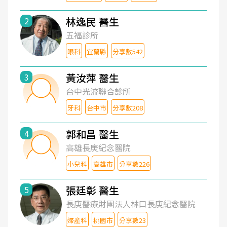
林逸民 醫生
2
五福診所
眼科
宜蘭縣
分享數542
黃汝萍 醫生
3
台中光流聯合診所
牙科
台中市
分享數208
郭和昌 醫生
4
高雄長庚紀念醫院
小兒科
高雄市
分享數226
張廷彰 醫生
5
長庚醫療財團法人林口長庚紀念醫院
婦產科
桃園市
分享數23