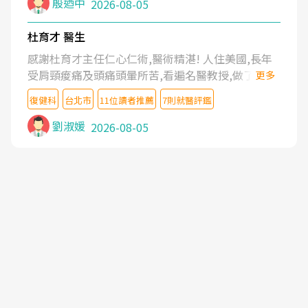
殷迺中
2026-08-05
杜育才 醫生
感謝杜育才主任仁心仁術,醫術精湛! 人住美國,長年
受肩頸痠痛及頭痛頭暈所苦,看遍名醫教授,做了各種
更多
檢查,也嘗試過西醫打針,中醫針灸及物理徒手治療都
復健科
台北市
11位讀者推薦
7則就醫評鑑
沒有用,後來連吃到嗎啡類止痛藥都效果有限,只是壓
症狀,沒多久就痛起來,多年失眠嚴重影響生活品質.
劉淑媛
2026-08-05
台灣親友介紹忠孝醫院杜育才主任是頸頭症候群專
家,上網搜尋杜主任相關文章新聞跟網路評價之後,下
定決心飛回台北找杜醫師診治. 杜主任的乾針跟增生
治療真的很厲害,第一次乾針就覺得整個肩頸鬆開,回
家特別好睡,經過幾次治療,長年頑疾已經好了大半,杜
主任除了打針超厲害,還會一直交代要改善姿勢跟好
好做運動,看診態度親切溫暖,真的是不可多得的良醫,
大力推荐!