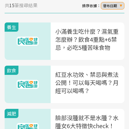
共
15
筆搜尋結果
排序依據：
發布日期
養生
小滿養生吃什麼？濕氣重
怎麼辦？飲食4重點+6禁
忌，必吃5種苦味食物
飲食
紅豆水功效、禁忌與煮法
公開！可以每天喝嗎？月
經可以喝嗎？
減肥
臉部沒腫就不是水腫？水
腫女6大特徵快check！