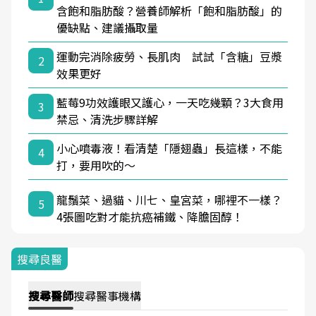
含飽和脂肪酸？營養師解析「飽和脂肪酸」的
優缺點、建議攝取量
運動完消除疲勞、長肌肉 試試「含糖」豆漿
2
效果更好
藍莓9功效護眼又護心，一天吃幾顆？3大食用
3
禁忌、清洗步驟詳解
小心噴毒液！看清楚「隱翅蟲」長這樣，不能
4
打，要用吹的～
龍鬚菜、過貓、川七、皇宮菜，哪裡不一樣？
5
4張圖吃對才能抗癌補鐵、降膽固醇！
搜尋良醫
搜尋
醫師
搜尋
醫事機構