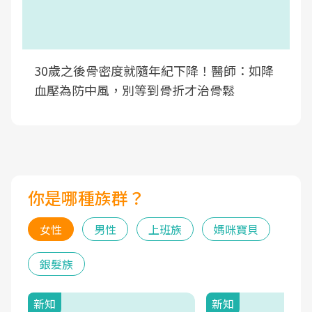
30歲之後骨密度就隨年紀下降！醫師：如降
血壓為防中風，別等到骨折才治骨鬆
你是哪種族群？
女性
男性
上班族
媽咪寶貝
銀髮族
新知
新知