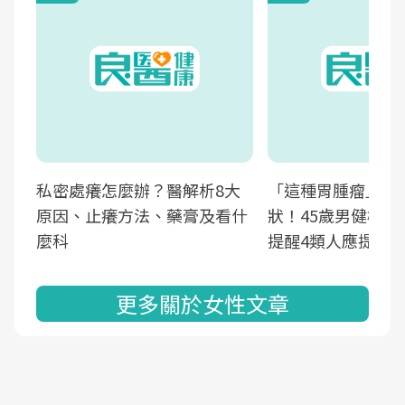
私密處癢怎麼辦？醫解析8大
「這種胃腫瘤」早
原因、止癢方法、藥膏及看什
狀！45歲男健檢發
麼科
提醒4類人應提高
更多關於女性文章