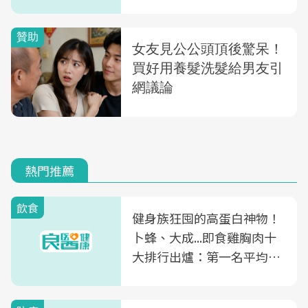
熱門推薦
飲食
健身族狂囤的高蛋白神物！
卜蜂、大成...即食雞胸肉十
大排行出爐：第一名平均一
片不到50元