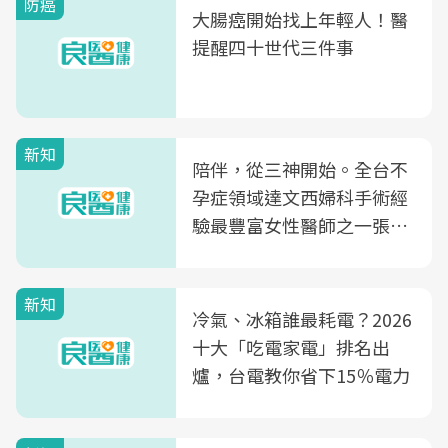
防癌
大腸癌開始找上年輕人！醫
提醒四十世代三件事
新知
陪伴，從三神開始。全台不
孕症領域達文西婦科手術經
驗最豐富女性醫師之一張永
玲領軍，打造全台首創「生
殖銀行概念形象館」，攜手
新知
光田醫院建構360度女性健
冷氣、冰箱誰最耗電？2026
康照護生態圈
十大「吃電家電」排名出
爐，台電教你省下15％電力