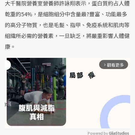
大千醫院營養室營養師許詠翔表示，蛋白質約占人體
乾重的54%，是細胞組分中含量最?豐富、功能最多
的高分子物質，也是毛髮、指甲、免疫系統和肌肉等
組織所必需的營養素，一旦缺乏，將嚴重影響人體健
康。
觀看更多
arrow_forward_ios
Powered by 
GliaStudios