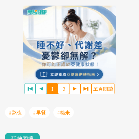
1
2
單頁閱讀
#熬夜
#早餐
#糙米
延伸閱讀