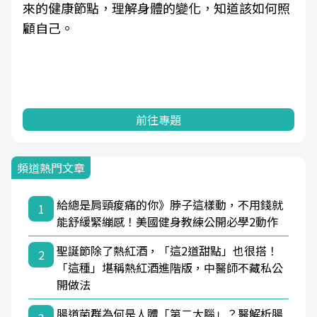
來的健康節點，理解身體的變化，知道該如何照
顧自己。
前往專題
頻道熱門文章
給總是肩頸痠痛的你》脖子這樣動，不用錢就
1
能舒緩緊繃感！美國健身教練公開必學2動作
聖誕節除了熱紅酒，「這2道甜點」也很搭！
2
「這種」堪稱熱紅酒進階版，中醫師不藏私公
開做法
腸道菌群為何是人體「第二大腦」？醫解析腸