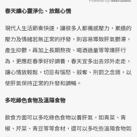
Powered by 
GliaStudios
春天讓心靈淨化、放鬆心情
Mute
現代人生活節奏快速，讓很多人都備感壓力，累績的
壓力及情緒若無正常的抒發，則容易導致肝氣鬱滯，
產生抑鬱，再加上長期熬夜、喝酒過量等等爆肝行
為，更應趁春季好好調養，春天宜多出去郊外走走，
讓心情放輕鬆，切忌有惱怒、殺奪、刑罰之念頭，以
使肝氣保持正常的升發和調暢。
多吃綠色食物及溫陽食物
飲食方面可以多吃綠色食物以養肝氣，如青菜、青
椒、芹菜、青豆等等食材，還可以多吃些溫陽食物如