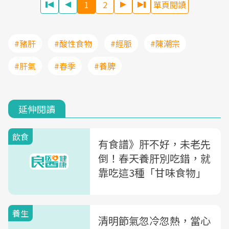
1
2
單頁閱讀
#豬肝
#酸性食物
#經脈
#陳潮宗
#肝氣
#春季
#養脾
延伸閱讀
飲食
有食譜》肝不好，未老先
倒！春天養肝別吃錯，就
靠吃這3種「甘味食物」
養生
清明節氣忽冷忽熱，當心