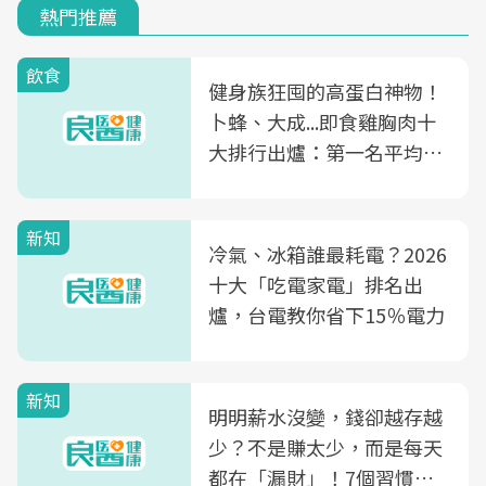
熱門推薦
飲食
健身族狂囤的高蛋白神物！
卜蜂、大成...即食雞胸肉十
大排行出爐：第一名平均一
片不到50元
新知
冷氣、冰箱誰最耗電？2026
十大「吃電家電」排名出
爐，台電教你省下15％電力
新知
明明薪水沒變，錢卻越存越
少？不是賺太少，而是每天
都在「漏財」！7個習慣一