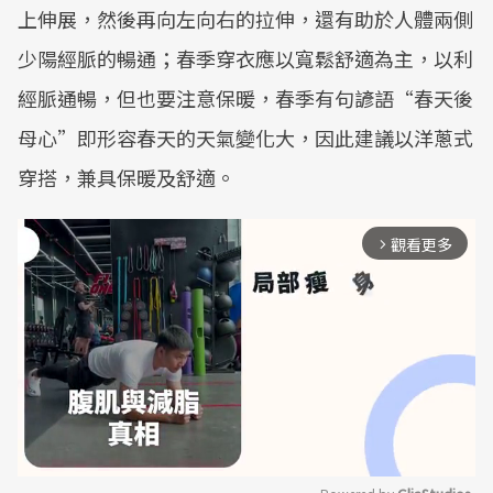
上伸展，然後再向左向右的拉伸，還有助於人體兩側
少陽經脈的暢通；春季穿衣應以寬鬆舒適為主，以利
經脈通暢，但也要注意保暖，春季有句諺語“春天後
母心”即形容春天的天氣變化大，因此建議以洋蔥式
穿搭，兼具保暖及舒適。
觀看更多
arrow_forward_ios