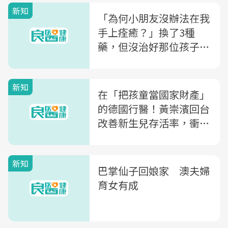
新知
「為何小朋友沒辦法在我
手上痊癒？」換了3種
藥，但沒治好那位孩子...
屏東在地暖醫林冠宏：醫
生也會錯，要在錯誤中學
新知
習
在「把孩童當國家財產」
的德國行醫！黃崇濱回台
改善新生兒存活率，衝上
《百大兒科》票選「中區
第一」
新知
巴掌仙子回娘家 澳夫婦
育女有成