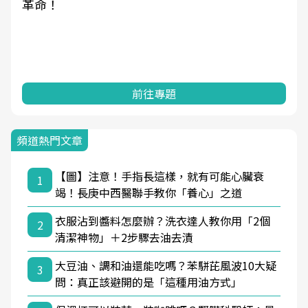
革命！
前往專題
頻道熱門文章
【圖】注意！手指長這樣，就有可能心臟衰
1
竭！長庚中西醫聯手教你「養心」之道
衣服沾到醬料怎麼辦？洗衣達人教你用「2個
2
清潔神物」＋2步驟去油去漬
大豆油、調和油還能吃嗎？苯駢芘風波10大疑
3
問：真正該避開的是「這種用油方式」