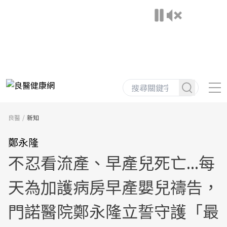
良醫
新知
鄭永隆
不忍看流產、早產兒死亡...每
天為加護病房早產嬰兒禱告，
門諾醫院鄭永隆立誓守護「最