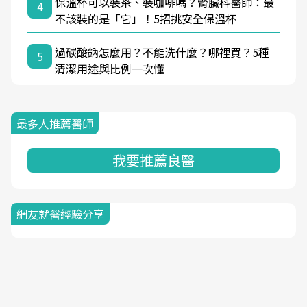
保溫杯可以裝茶、裝咖啡嗎？腎臟科醫師：最
4
不該裝的是「它」！5招挑安全保溫杯
過碳酸鈉怎麼用？不能洗什麼？哪裡買？5種
5
清潔用途與比例一次懂
最多人推薦醫師
我要推薦良醫
網友就醫經驗分享