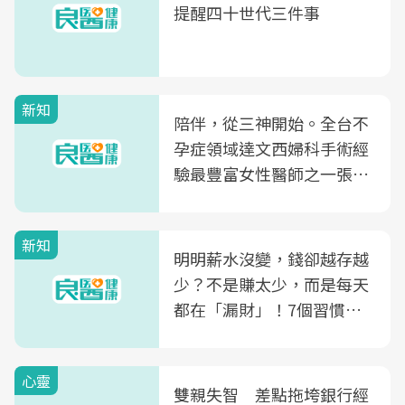
提醒四十世代三件事
新知
陪伴，從三神開始。全台不
孕症領域達文西婦科手術經
驗最豐富女性醫師之一張永
玲領軍，打造全台首創「生
殖銀行概念形象館」，攜手
新知
光田醫院建構360度女性健
明明薪水沒變，錢卻越存越
康照護生態圈
少？不是賺太少，而是每天
都在「漏財」！7個習慣一
次看
心靈
雙親失智 差點拖垮銀行經