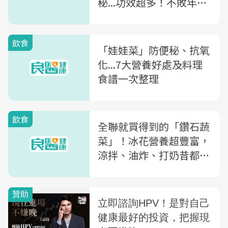
秘...功效超多！不敗年菜
「白菜滷」3步驟自己煮~
飲食
「娃娃菜」防便秘、抗氧
化...7大營養好處及料理
食譜一次整理
飲食
全聯就買得到的「鑽石蔬
菜」！冰花營養超豐富，
涼拌、油炸、打奶昔都好
吃～注意這些人不適合生
食