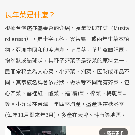
長年菜是什麼？
根據台灣癌症基金會的介紹，長年菜即芥菜（Musta
rd green），是十字花科，雲苔屬一或兩年生草本植
物，亞洲中國和印度均產，呈長莖，葉片寬闊肥厚，
抱拳狀或結球狀，其種子芥菜子是芥茉的原料之一，
民間常稱之為大心菜、小芥菜、刈菜。因製成產品不
同，其家族名稱會依形狀、做法等不同而有芥菜、包
心芥菜、雪裡紅、酸菜、福(覆)菜、榨菜、梅乾菜...
等。小芥菜在台灣一年四季均產，盛產期在秋冬季
(每年11月到來年3月)，多產在大埤、斗南等地區。
觀看更多
arrow_forward_ios