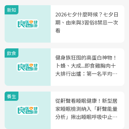
新知
2026七夕什麼時候？七夕日
期、由來與3習俗8禁忌一次
看
飲食
健身族狂囤的高蛋白神物！
卜蜂、大成...即食雞胸肉十
大排行出爐：第一名平均一
片不到50元
養生
從鼾聲看睡眠健康！新型居
家睡眠檢測納入「鼾聲能量
分析」揪出睡眠呼吸中止症
風險