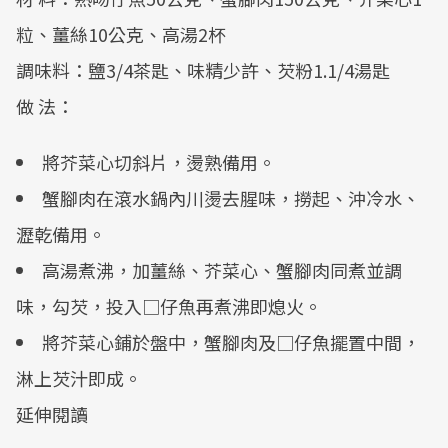
粒、薑絲10公克、高湯2杯
調味料：鹽3/4茶匙、味精少許、芡粉1.1/4湯匙
做 法：
將芥菜心切斜片，燙熟備用。
蟹腳肉在滾水鍋內川燙去腥味，撈起、沖冷水、
瀝乾備用。
高湯煮沸，加薑絲、芥菜心、蟹腳肉同煮並調
味，勾芡，投入□仔魚再煮沸即熄火。
將芥菜心鋪於盤中，蟹腳肉及□仔魚擺置中間，
淋上芡汁即成。
延伸閱讀