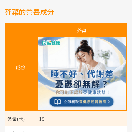
芥菜的營養成分
芥菜
成份
熱量(卡)
19