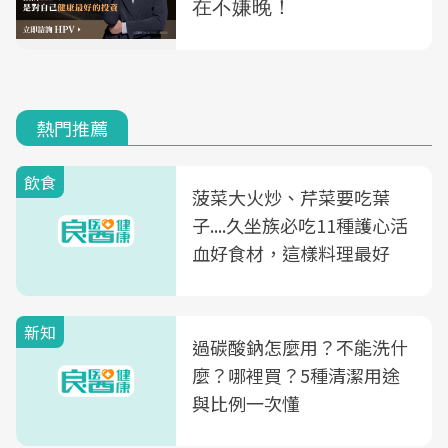
熱門推薦
飲食
菠菜大火炒、芹菜要吃葉
子....久坐族必吃11種護心活
血好食材，這樣料理最好
新知
過碳酸鈉怎麼用？不能洗什
麼？哪裡買？5種清潔用途
與比例一次懂