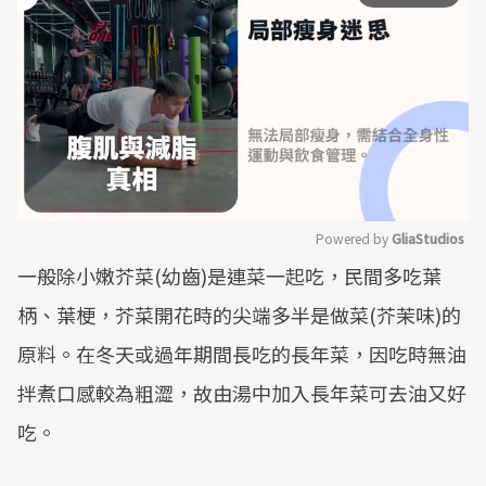
Powered by 
GliaStudios
一般除小嫩芥菜(幼齒)是連菜一起吃，民間多吃葉
Mute
柄、葉梗，芥菜開花時的尖端多半是做菜(芥茉味)的
原料。在冬天或過年期間長吃的長年菜，因吃時無油
拌煮口感較為粗澀，故由湯中加入長年菜可去油又好
吃。