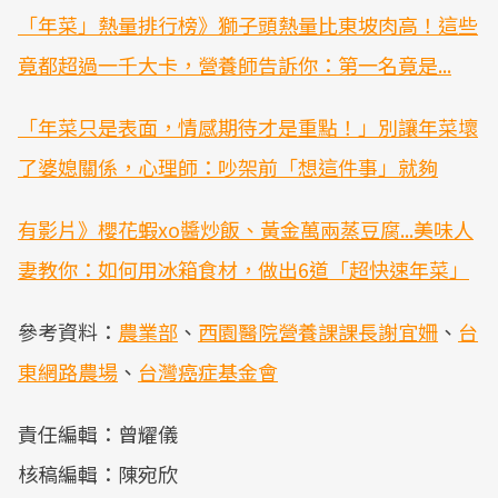
「年菜」熱量排行榜》獅子頭熱量比東坡肉高！這些
竟都超過一千大卡，營養師告訴你：第一名竟是...
「年菜只是表面，情感期待才是重點！」別讓年菜壞
了婆媳關係，心理師：吵架前「想這件事」就夠
有影片》櫻花蝦xo醬炒飯、黃金萬兩蒸豆腐...美味人
妻教你：如何用冰箱食材，做出6道「超快速年菜」
參考資料：
農業部
、
西園醫院營養課課長謝宜姍
、
台
東網路農場
、
台灣癌症基金會
責任編輯：曾耀儀
核稿編輯：陳宛欣