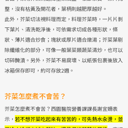
整，沒有枯黃及開花者，葉柄則越肥厚越好。
此外，芥菜切法視料理而定，料理芥菜時，一片片剝
下葉片、清洗乾淨後，可依需求切成各種形狀，條
狀、薄片適合炒食；塊狀或厚片適合燉湯；芥菜葉剔
除纖維化的部分，可像一般葉菜類蔬菜清炒，也可以
切碎醃漬。另外，芥菜不易腐壞、以紙張包裹後放入
冰箱保存即可，約可存放2週。
芥菜怎麼煮不會苦？
芥菜怎麼煮不會苦？西園醫院營養課課長謝宜姍表
示，
若不想芥菜吃起來有苦苦的，可先熱水汆燙，並