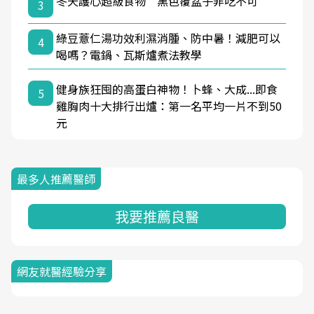
冬天護心超級食物 黑色覆盆子非吃不可
3
綠豆薏仁湯功效利濕消腫、防中暑！減肥可以
4
喝嗎？電鍋、瓦斯爐煮法教學
健身族狂囤的高蛋白神物！卜蜂、大成...即食
5
雞胸肉十大排行出爐：第一名平均一片不到50
元
最多人推薦醫師
我要推薦良醫
網友就醫經驗分享