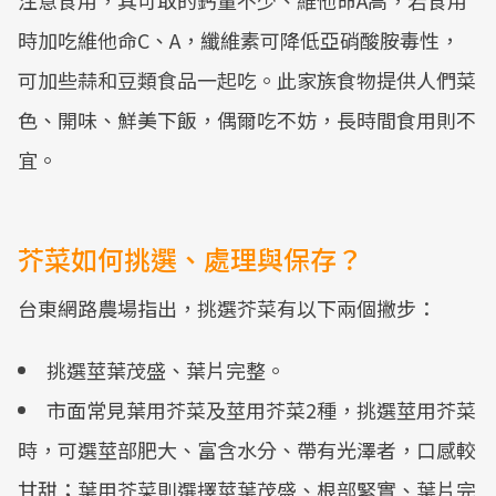
注意食用，其可取的鈣量不少、維他命A高，若食用
時加吃維他命C、A，纖維素可降低亞硝酸胺毒性，
可加些蒜和豆類食品一起吃。此家族食物提供人們菜
色、開味、鮮美下飯，偶爾吃不妨，長時間食用則不
宜。
芥菜如何挑選、處理與保存？
台東網路農場指出，挑選芥菜有以下兩個撇步：
挑選莖葉茂盛、葉片完整。
市面常見葉用芥菜及莖用芥菜2種，挑選莖用芥菜
時，可選莖部肥大、富含水分、帶有光澤者，口感較
甘甜；葉用芥菜則選擇莖葉茂盛、根部緊實、葉片完