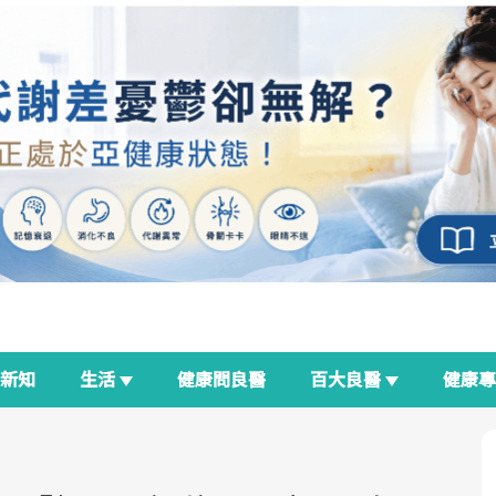
新知
生活
健康問良醫
百大良醫
健康
良醫生活祭
我與健康韌性的距離