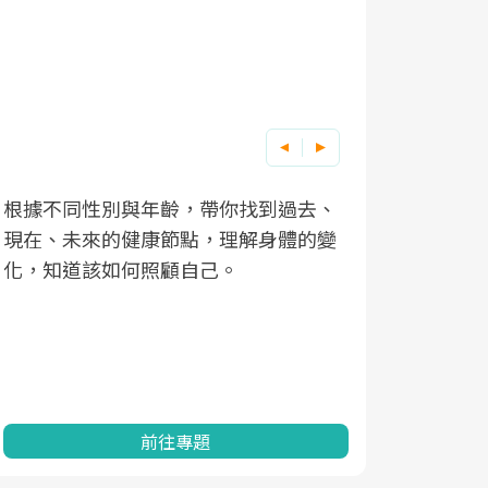
根據不同性別與年齡，帶你找到過去、
因應超高齡
現在、未來的健康節點，理解身體的變
「2025
化，知道該如何照顧自己。
康促進為目
民眾健康的
查、數據分
一起成為台
前往專題