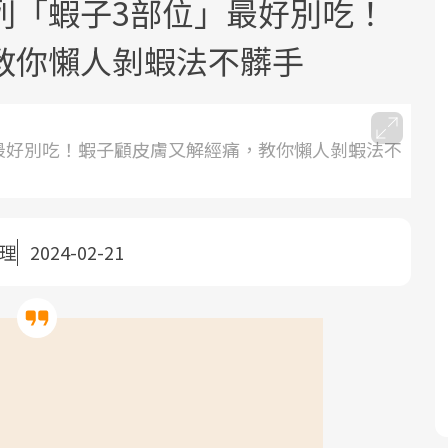
列「蝦子3部位」最好別吃！
教你懶人剝蝦法不髒手
最好別吃！蝦子顧皮膚又解經痛，教你懶人剝蝦法不
面對超高齡社會的浪潮，台灣正在快速
2025年，就到良醫生活祭體驗「一站式
良醫健康網從「換季的身體變化」出
邁向「健康照護」的新時代。隨著國家
健康新生活」，從講座、體驗到運動，
發，透過醫學觀點與日常感受的對話，
政策如「健康台灣推動委員會」與「長
全面啟動你的健康革命！
建立對亞健康的認知，進而引導實際的
整理
2024-02-21
照3.0」的推進，「預防醫學」已成全民
改善行動。
關注的核心議題。然而，健檢不只是醫
療院所的服務，更是民眾了解自身健康
狀況、啟動健康管理的重要起點。
前往專題
前往專題
前往專題