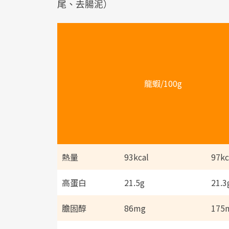
尾、去腸泥）
龍蝦/100g
熱量
93kcal
97kc
高蛋白
21.5g
21.3
膽固醇
86mg
175