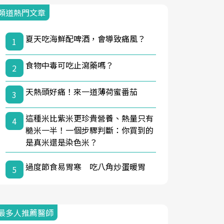
頻道熱門文章
夏天吃海鮮配啤酒，會導致痛風？
1
食物中毒可吃止瀉藥嗎？
2
天熱頭好痛！來一道薄荷蜜番茄
3
這種米比紫米更珍貴營養、熱量只有
4
糙米一半！一個步驟判斷：你買到的
是真米還是染色米？
過度節食易胃寒 吃八角炒蛋暖胃
5
最多人推薦醫師