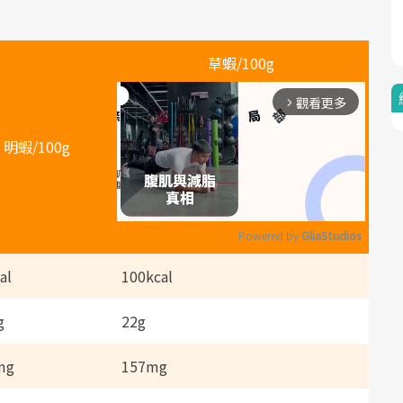
草蝦/100g
觀看更多
arrow_forward_ios
明蝦/100g
Powered by 
GliaStudios
al
100kcal
M
u
g
22g
t
mg
157mg
e