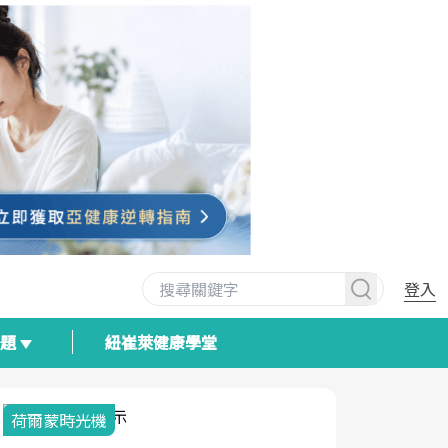
登入
專題
紐崔萊健康學堂
荷爾蒙時光機
2025健檢