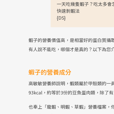
一天吃幾隻蝦子？吃太多會
快速剝蝦法
{DS}
蝦子的營養價值高，是相當好的蛋白質攝
有人說不能吃，哪個才是真的？以下為您
蝦子的營養成分
高敏敏營養師說明，蝦類屬於甲殼類的一員
93kcal，約等於3份的豆魚蛋肉類，除了
也奉上「龍蝦、明蝦、草蝦」營養檔案，你