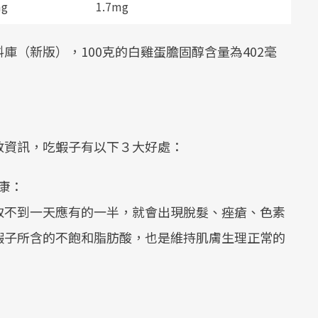
mg
1.7mg
庫（新版），100克的白雞蛋膽固醇含量為402毫
教資訊，吃蝦子有以下３大好處：
康：
取不到一天應有的一半，就會出現脫髮、痤瘡、色素
蝦子所含的不飽和脂肪酸，也是維持肌膚生理正常的