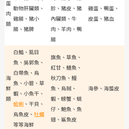
蛋
動物肝臟類、
胗、豬皮、豬
雞蛋、鴨蛋、
肉
雞腸、豬小
內臟類、牛
皮蛋、豬血
類
腸、豬脾
肉、羊肉、鴨
腸
白鯧、虱目
旗魚、草魚、
魚、吳郭魚、
紅甘、鱔魚、
白帶魚、烏
海
秋刀魚、鰻
魚、小管、草
鮮
魚、烏賊、
海參、海蜇皮
蝦、小魚干、
類
蝦、螃蟹、蜆
蛤蜊
、干貝、
仔、鮑魚、魚
烏魚皮、
牡蠣
翅、鯊魚皮
等等海鮮