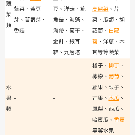
蔬
紫菜、黃豆
豆、洋菇、鮑
高麗菜
、芹
菜
芽、苜蓿芽、
魚菇、海藻、
菜、瓜類、胡
類
香菇
海帶、筍干、
蘿蔔、
白蘿
金針、銀耳
蔔
、洋蔥、木
蒜、九層塔
耳等等蔬菜
橘子、
柳丁
、
檸檬、
葡萄
、
水
蘋果、梨子、
果
-
-
芒果、
木瓜
、
類
鳳梨、西瓜、
哈蜜瓜、
香蕉
等等水果