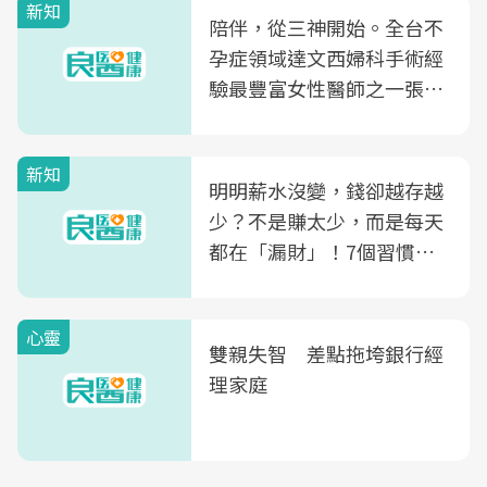
新知
陪伴，從三神開始。全台不
孕症領域達文西婦科手術經
驗最豐富女性醫師之一張永
玲領軍，打造全台首創「生
殖銀行概念形象館」，攜手
新知
光田醫院建構360度女性健
明明薪水沒變，錢卻越存越
康照護生態圈
少？不是賺太少，而是每天
都在「漏財」！7個習慣一
次看
心靈
雙親失智 差點拖垮銀行經
理家庭