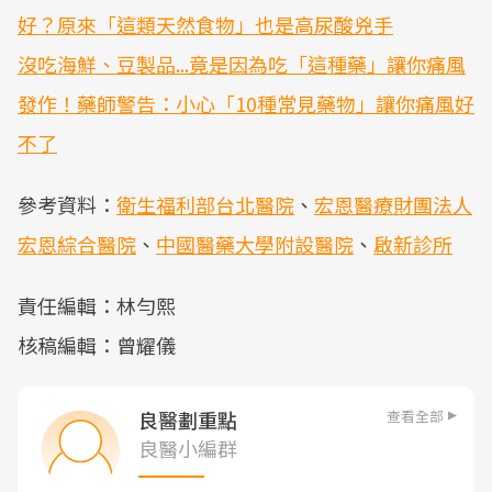
好？原來「這類天然食物」也是高尿酸兇手
沒吃海鮮、豆製品...竟是因為吃「這種藥」讓你痛風
發作！藥師警告：小心「10種常見藥物」讓你痛風好
不了
參考資料：
衛生福利部台北醫院
、
宏恩醫療財團法人
宏恩綜合醫院
、
中國醫藥大學附設醫院
、
啟新診所
責任編輯：林勻熙
核稿編輯：曾耀儀
查看全部
良醫劃重點
良醫小編群