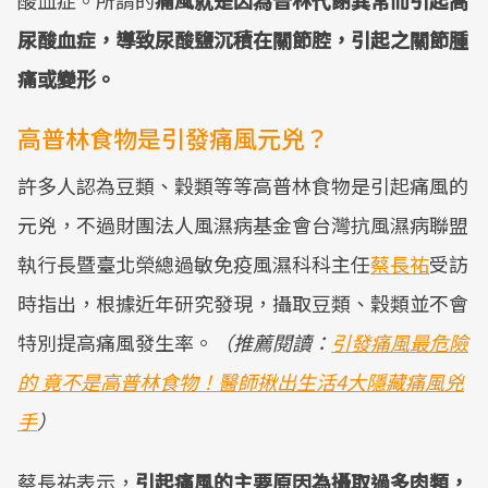
酸血症。所謂的
痛風就是因為普林代謝異常而引起高
尿酸血症，導致尿酸鹽沉積在關節腔，引起之關節腫
痛或變形。
高普林食物是引發痛風元兇？
許多人認為豆類、穀類等等高普林食物是引起痛風的
元兇，不過財團法人風濕病基金會台灣抗風濕病聯盟
執行長暨臺北榮總過敏免疫風濕科科主任
蔡長祐
受訪
時指出，根據近年研究發現，攝取豆類、穀類並不會
特別提高痛風發生率。
（推薦閱讀：
引發痛風最危險
的 竟不是高普林食物！醫師揪出生活4大隱藏痛風兇
手
）
蔡長祐表示，
引起痛風的主要原因為攝取過多肉類，