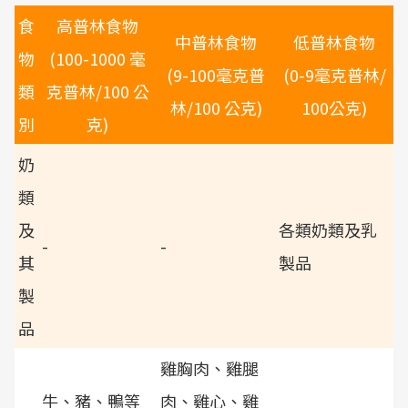
食
高普林食物
中普林食物
低普林食物
物
(100-1000 毫
(9-100毫克普
(0-9毫克普林/
類
克普林/100 公
林/100 公克)
100公克)
別
克)
奶
類
及
各類奶類及乳
-
-
其
製品
製
品
雞胸肉、雞腿
牛、豬、鴨等
肉、雞心、雞