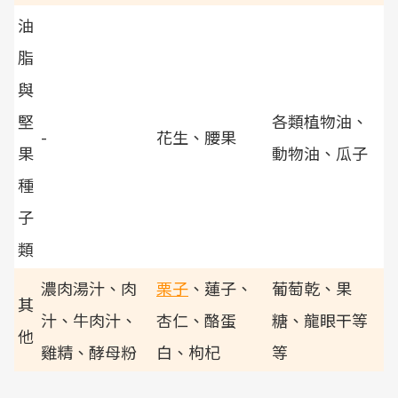
油
脂
與
堅
各類植物油、
-
花生、腰果
果
動物油、瓜子
種
子
類
濃肉湯汁、肉
栗子
、蓮子、
葡萄乾、果
其
汁、牛肉汁、
杏仁、酪蛋
糖、龍眼干等
他
雞精、酵母粉
白、枸杞
等