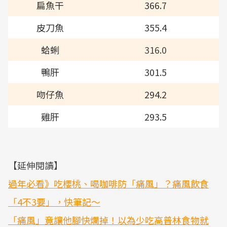
扁魚干
366.7
皮刀魚
355.4
蛤蜊
316.0
​​鴨肝
301.5
吻仔魚
294.2
雞肝
293.5
【延伸閱讀】
過年必看》吃櫻桃、喝咖啡防「痛風」？痛風飲食
「4不3要」，快筆記～
「痛風」竟讓他腳快爛掉！以為少吃高普林食物就