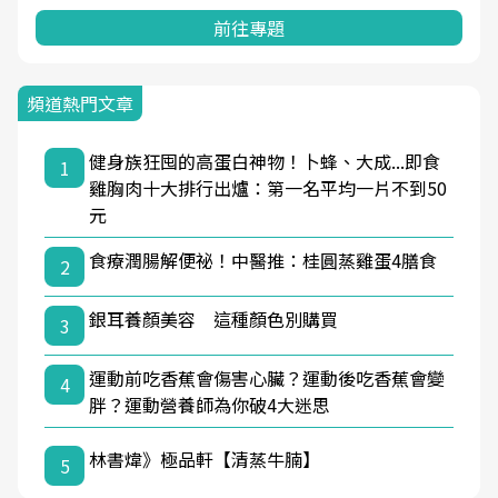
前往專題
頻道熱門文章
健身族狂囤的高蛋白神物！卜蜂、大成...即食
1
雞胸肉十大排行出爐：第一名平均一片不到50
元
食療潤腸解便祕！中醫推：桂圓蒸雞蛋4膳食
2
銀耳養顏美容 這種顏色別購買
3
運動前吃香蕉會傷害心臟？運動後吃香蕉會變
4
胖？運動營養師為你破4大迷思
林書煒》極品軒【清蒸牛腩】
5