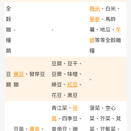
全
糙米
、白米、
穀
藜麥
、馬鈴
雜
-
-
薯、地瓜、
芋
糧
頭
等等全穀雜
類
糧
豆腐、豆干、
豆
黃豆
、發芽豆
豆漿、味噌、
-
類
類
綠豆、
紅豆
、
花豆、黑豆
青江菜、
茼
菠菜、空心
蒿
、四季豆、
菜、芥菜、莧
豆苗、
蘆筍
、
皇帝豆、豌
菜、芥藍菜、