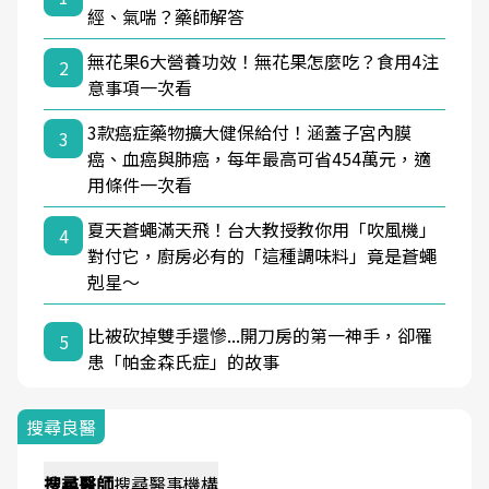
經、氣喘？藥師解答
無花果6大營養功效！無花果怎麼吃？食用4注
2
意事項一次看
3款癌症藥物擴大健保給付！涵蓋子宮內膜
3
癌、血癌與肺癌，每年最高可省454萬元，適
用條件一次看
夏天蒼蠅滿天飛！台大教授教你用「吹風機」
4
對付它，廚房必有的「這種調味料」竟是蒼蠅
剋星～
比被砍掉雙手還慘...開刀房的第一神手，卻罹
5
患「帕金森氏症」的故事
搜尋良醫
搜尋
醫師
搜尋
醫事機構