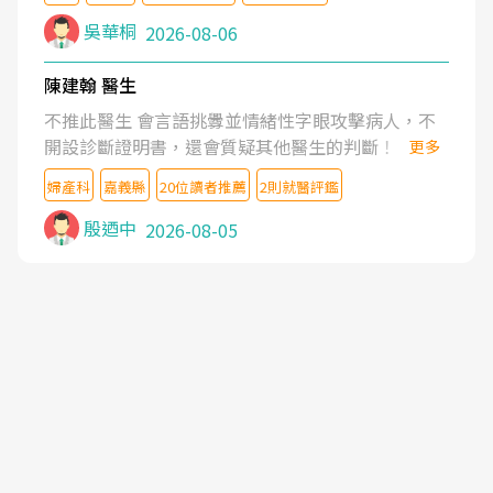
吳華桐
2026-08-06
陳建翰 醫生
不推此醫生 會言語挑釁並情緒性字眼攻擊病人，不
開設診斷證明書，還會質疑其他醫生的判斷！
更多
婦產科
嘉義縣
20位讀者推薦
2則就醫評鑑
殷迺中
2026-08-05