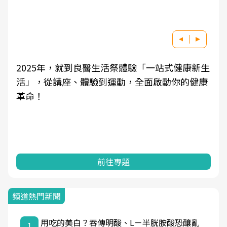
良醫健康網從「換季的身體變化」出發，透過醫
學觀點與日常感受的對話，建立對亞健康的認
知，進而引導實際的改善行動。
前往專題
頻道熱門新聞
用吃的美白？吞傳明酸、L－半胱胺酸恐釀亂
1