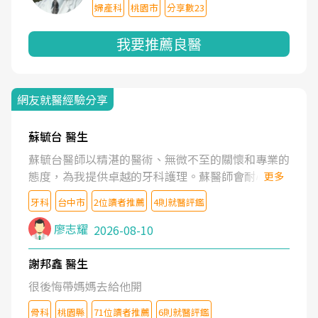
婦產科
桃園市
分享數23
我要推薦良醫
網友就醫經驗分享
蘇毓台 醫生
蘇毓台醫師以精湛的醫術、無微不至的關懷和專業的
態度，為我提供卓越的牙科護理。蘇醫師會耐心了解
更多
我的需求，清楚地解釋治療方案，並營造舒適溫馨的
牙科
台中市
2位讀者推薦
4則就醫評鑑
就診體驗。蘇醫師更鼓勵我維護口腔健康。坦誠的說
蘇醫師是業內最頂尖的牙醫。蘇醫師的醫護團隊也是
廖志耀
2026-08-10
一流的水準。
謝邦鑫 醫生
很後悔帶媽媽去給他開
骨科
桃園縣
71位讀者推薦
6則就醫評鑑