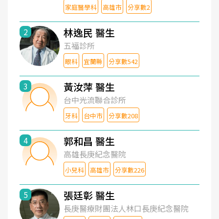
家庭醫學科
高雄市
分享數2
林逸民 醫生
2
五福診所
眼科
宜蘭縣
分享數542
黃汝萍 醫生
3
台中光流聯合診所
牙科
台中市
分享數208
郭和昌 醫生
4
高雄長庚紀念醫院
小兒科
高雄市
分享數226
張廷彰 醫生
5
長庚醫療財團法人林口長庚紀念醫院