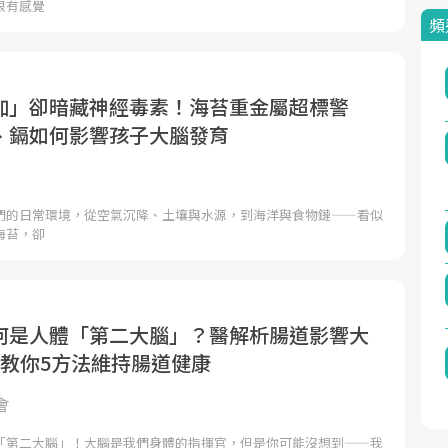
很有感覺
頻
加」卻暗藏神經毒素！海苔重金屬超標警
、鎘如何影響孩子大腦發育
們的日常環境，從空氣沉降、土壤與水源，到海洋與食物鏈——看似
海苔，卻
何是人體「第二大腦」？醫解析腸道影響大
，教你5方法維持腸道健康
會
「第二大腦」！大腦是我們身體的指揮官，但是你可能沒想到——我