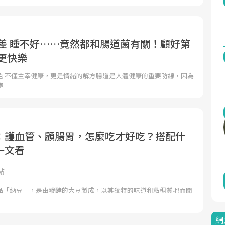
緒差 睡不好……竟然都和腸道菌有關！顧好第
更快樂
色 不僅主宰健康，更是情緒的解方腸道是人體健康的重要防線，因為
胞
：護血管、顧腸胃，怎麼吃才好吃？搭配什
一文看
點
品「納豆」，是由發酵的大豆製成，以其獨特的味道和黏稠質地而聞
網