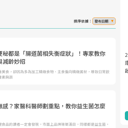
排序依據：
發布日期
便秘都是「腸道菌相失衡症狀」！專家教你
面對超高齡社會的浪潮，台灣正在快速邁
2025年，就到良醫生活祭體驗「一站式健
與減齡妙招
向「健康照護」的新時代。隨著國家政策
康新生活」，從講座、體驗到運動，全面
如「健康台灣推動委員會」與「長照3.0」
啟動你的健康革命！
遍美食，卻因為多為加工精緻食物、主食偏向精緻澱粉，導致日常飲
養素與蔬
的推進，「預防醫學」已成全民關注的核
心議題。然而，健檢不只是醫療院所的服
務，更是民眾了解自身健康狀況、啟動健
康管理的重要起點。
無感？家醫科醫師劃重點，教你益生菌怎麼
前往專題
前往專題
健食品的讀者一定會發現，市面上品牌琳瑯滿目，同樣都是益生菌，