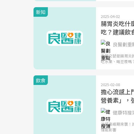
新知
2025-04-02
腸胃炎吃什
吃？建議飲
良醫劃重
季節交替是腸胃炎
吃水果、喝豆漿嗎
飲食
2025-02-08
擔心流感上
營養素」，
健康特搜
流感高峰期來襲！
僅能影響