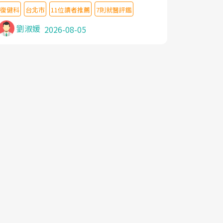
教授,做了各種檢查,也嘗試過西醫打針,中醫
復健科
台北市
11位讀者推薦
7則就醫評鑑
針灸及物理徒手治療都沒有用,後來連吃到嗎
啡類止痛藥都效果有限,只是壓症狀,沒多久就
劉淑媛
2026-08-05
痛起來,多年失眠嚴重影響生活品質. 台灣親
友介紹忠孝醫院杜育才主任是頸頭症候群專
家,上網搜尋杜主任相關文章新聞跟網路評價
之後,下定決心飛回台北找杜醫師診治. 杜主
任的乾針跟增生治療真的很厲害,第一次乾針
就覺得整個肩頸鬆開,回家特別好睡,經過幾次
治療,長年頑疾已經好了大半,杜主任除了打針
超厲害,還會一直交代要改善姿勢跟好好做運
動,看診態度親切溫暖,真的是不可多得的良
醫,大力推荐!