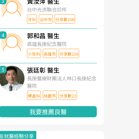
黃汝萍 醫生
3
台中光流聯合診所
牙科
台中市
分享數208
郭和昌 醫生
4
高雄長庚紀念醫院
小兒科
高雄市
分享數226
張廷彰 醫生
5
長庚醫療財團法人林口長庚紀念
醫院
婦產科
桃園市
分享數23
我要推薦良醫
友就醫經驗分享