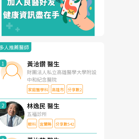
多人推薦醫師
黃洽鑽 醫生
1
財團法人私立高雄醫學大學附設
中和紀念醫院
家庭醫學科
高雄市
分享數2
林逸民 醫生
2
五福診所
眼科
宜蘭縣
分享數542