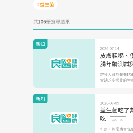
#益生菌
共
106
筆搜尋結果
新知
2026-07-14
皮膚粗糙、
腸年齡測試
許多人雖然餐餐吃
食缺乏多樣化的營
新知
2026-07-09
益生菌吃了
吃
sponsor
但是，經常購買保