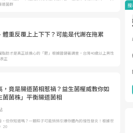
腸道菌群
搜
、體重反覆上上下下？可能是代謝在拖累
臟脂肪才是真正該擔心的「肥」根據國健署調查，台灣40歲以上男性
外表正
高，竟是腸道菌相惹禍？益生菌權威教你如
生菌菌株」平衡腸道菌相
點
香，但你知道嗎？一顆粽子可能悄悄引爆你體內的慢性發炎！根據世
）20