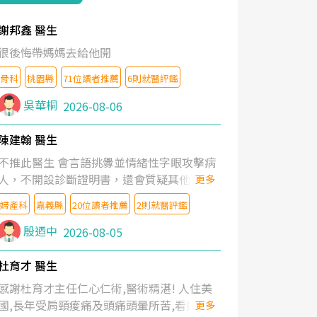
謝邦鑫 醫生
很後悔帶媽媽去給他開
骨科
桃園縣
71位讀者推薦
6則就醫評鑑
吳華桐
2026-08-06
陳建翰 醫生
不推此醫生 會言語挑釁並情緒性字眼攻擊病
人，不開設診斷證明書，還會質疑其他醫生
更多
的判斷！
婦產科
嘉義縣
20位讀者推薦
2則就醫評鑑
殷迺中
2026-08-05
杜育才 醫生
感謝杜育才主任仁心仁術,醫術精湛! 人住美
國,長年受肩頸痠痛及頭痛頭暈所苦,看遍名醫
更多