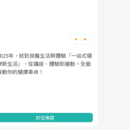
良醫健康網從「換季的身體變化」出發，
根據不同性
因應超高齡
透過醫學觀點與日常感受的對話，建立對
在、未來的
「2025
亞健康的認知，進而引導實際的改善行
知道該如何
促進為目的
動。
健康的關鍵
分析進行全
灣健康促進
前往專題