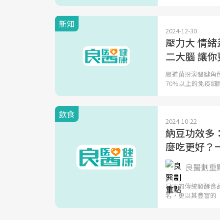
新知
2024-12-30
壓力大 情
二大腦 讓你
腸道菌扮演關鍵角
70%以上的免疫細
飲食
2024-10-22
納豆功效多
麼吃更好？
良醫劃重
日本的傳統發酵食
名，更以其豐富的