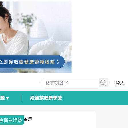
登入
專題
紐崔萊健康學堂
我與健康韌性的距離
荷爾蒙時光
2025健檢