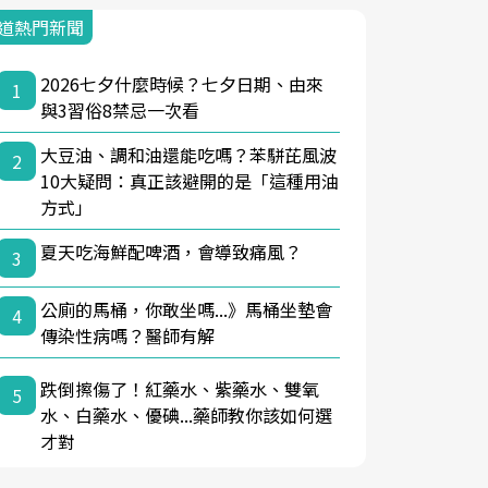
道熱門新聞
2026七夕什麼時候？七夕日期、由來
1
與3習俗8禁忌一次看
大豆油、調和油還能吃嗎？苯駢芘風波
2
10大疑問：真正該避開的是「這種用油
方式」
夏天吃海鮮配啤酒，會導致痛風？
3
公廁的馬桶，你敢坐嗎...》馬桶坐墊會
4
傳染性病嗎？醫師有解
跌倒擦傷了！紅藥水、紫藥水、雙氧
5
水、白藥水、優碘...藥師教你該如何選
才對