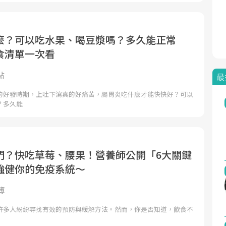
麼？可以吃水果、喝豆漿嗎？多久能正常
食清單一次看
點
最
的好發時期，上吐下瀉真的好痛苦，腸胃炎吃什麼才能快快好？可以
？多久能
門？快吃草莓、腰果！營養師公開「6大關鍵
強健你的免疫系統～
簿
許多人紛紛尋找有效的預防與緩解方法。然而，你是否知道，飲食不