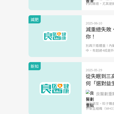
們的腸道，尤其是
減肥
2025-06-10
減重總失敗
你！
別再只看體重！內
中，有超過4成是
新知
2025-05-29
從失眠到三
何「選對益
良醫劃重
端午將至，粽子飄
界衛生組織（WHO