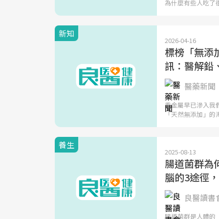
為什麼有些人吃了
新知
2026-04-16
標榜「無添
訊：醫解鉛
醫藥新聞
重金屬早已滲入我
「天然無添加」的
養生
2025-08-13
腸道菌群為
腦的3途徑
良醫讀書
腸道菌群是人體的