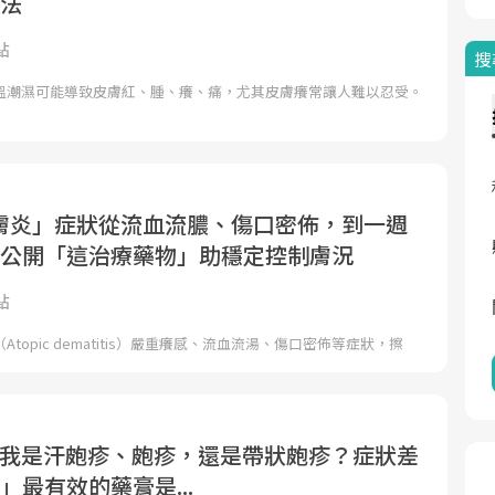
方法
點
搜
溫潮濕可能導致皮膚紅、腫、癢、痛，尤其皮膚癢常讓人難以忍受。
膚炎」症狀從流血流膿、傷口密佈，到一週
醫公開「這治療藥物」助穩定控制膚況
點
topic dematitis）嚴重癢感、流血流湯、傷口密佈等症狀，擦
..我是汗皰疹、皰疹，還是帶狀皰疹？症狀差
」最有效的藥膏是...