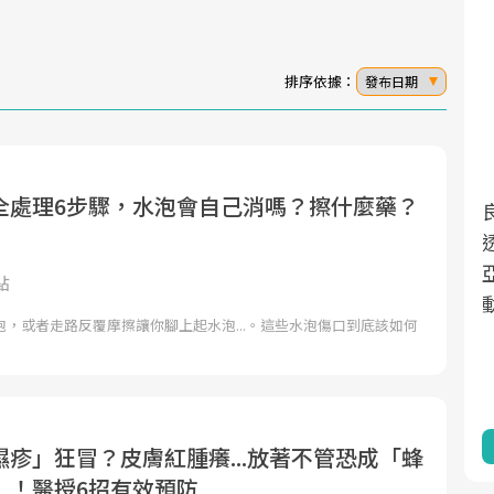
排序依據：
發布日期
全處理6步驟，水泡會自己消嗎？擦什麼藥？
面對超高齡社會的浪潮，台灣正在快速邁
2025年，就到良醫生活祭體驗「一站式健
向「健康照護」的新時代。隨著國家政策
康新生活」，從講座、體驗到運動，全面
如「健康台灣推動委員會」與「長照3.0」
啟動你的健康革命！
點
的推進，「預防醫學」已成全民關注的核
，或者走路反覆摩擦讓你腳上起水泡...。這些水泡傷口到底該如何
心議題。然而，健檢不只是醫療院所的服
務，更是民眾了解自身健康狀況、啟動健
康管理的重要起點。
前往專題
前往專題
疹」狂冒？皮膚紅腫癢...放著不管恐成「蜂
」！醫授6招有效預防