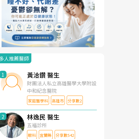
多人推薦醫師
黃洽鑽 醫生
1
財團法人私立高雄醫學大學附設
中和紀念醫院
家庭醫學科
高雄市
分享數2
林逸民 醫生
2
五福診所
眼科
宜蘭縣
分享數542