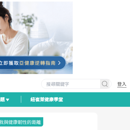
登入
專題
紐崔萊健康學堂
我與健康韌性的距離
荷爾蒙時光
2025健檢