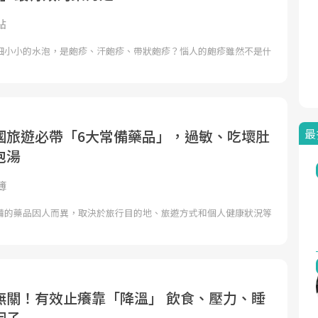
點
細小小的水泡，是皰疹、汗皰疹、帶狀皰疹？惱人的皰疹雖然不是什
最
國旅遊必帶「6大常備藥品」，過敏、吃壞肚
泡湯
簿
備的藥品因人而異，取決於旅行目的地、旅遊方式和個人健康狀況等
無關！有效止癢靠「降溫」 飲食、壓力、睡
因子