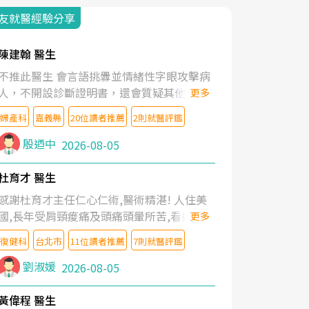
友就醫經驗分享
陳建翰 醫生
不推此醫生 會言語挑釁並情緒性字眼攻擊病
人，不開設診斷證明書，還會質疑其他醫生
更多
的判斷！
婦產科
嘉義縣
20位讀者推薦
2則就醫評鑑
殷迺中
2026-08-05
杜育才 醫生
感謝杜育才主任仁心仁術,醫術精湛! 人住美
國,長年受肩頸痠痛及頭痛頭暈所苦,看遍名醫
更多
教授,做了各種檢查,也嘗試過西醫打針,中醫
復健科
台北市
11位讀者推薦
7則就醫評鑑
針灸及物理徒手治療都沒有用,後來連吃到嗎
啡類止痛藥都效果有限,只是壓症狀,沒多久就
劉淑媛
2026-08-05
痛起來,多年失眠嚴重影響生活品質. 台灣親
友介紹忠孝醫院杜育才主任是頸頭症候群專
黃偉程 醫生