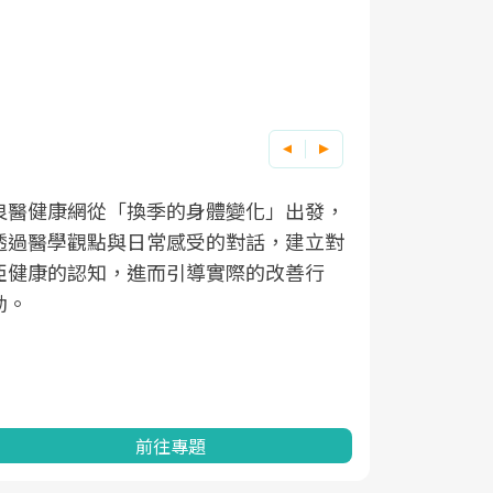
良醫健康網從「換季的身體變化」出發，
根據不同性
因應超高齡
透過醫學觀點與日常感受的對話，建立對
在、未來的
「2025
亞健康的認知，進而引導實際的改善行
知道該如何
促進為目的
動。
健康的關鍵
分析進行全
灣健康促進
前往專題