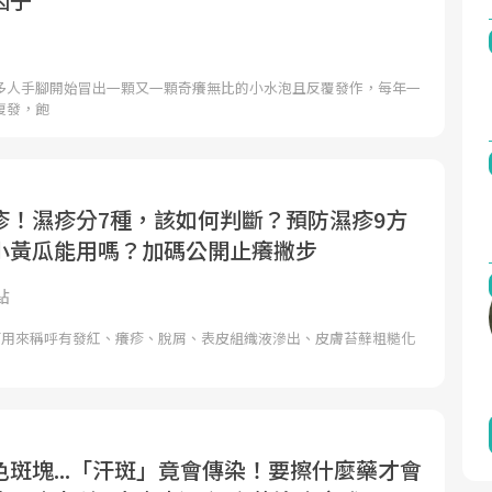
多人手腳開始冒出一顆又一顆奇癢無比的小水泡且反覆發作，每年一
復發，飽
疹！濕疹分7種，該如何判斷？預防濕疹9方
小黃瓜能用嗎？加碼公開止癢撇步
點
）可用來稱呼有發紅、癢疹、脫屑、表皮組織液滲出、皮膚苔蘚粗糙化
斑塊...「汗斑」竟會傳染！要擦什麼藥才會