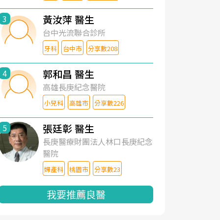
黃汝萍 醫生
3
台中光流聯合診所
牙科
台中市
分享數208
郭和昌 醫生
4
高雄長庚紀念醫院
小兒科
高雄市
分享數226
張廷彰 醫生
5
長庚醫療財團法人林口長庚紀念
醫院
婦產科
桃園市
分享數23
我要推薦良醫