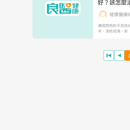
好？該怎麼
健康醫療
潮濕悶熱的天氣造
深、淺色斑塊，影