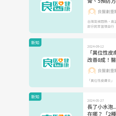
膏、5預防
良醫劃重
台灣氣候悶熱，高
部分民眾習慣自行
新知
2024-09-12
「異位性皮
改善8成！
良醫劃重
「異位性皮膚炎」（A
新知
2024-05-27
長了小水泡
在哪？「2種