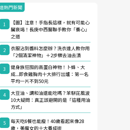
道熱門新聞
【圖】注意！手指長這樣，就有可能心
1
臟衰竭！長庚中西醫聯手教你「養心」
之道
衣服沾到醬料怎麼辦？洗衣達人教你用
2
「2個清潔神物」＋2步驟去油去漬
健身族狂囤的高蛋白神物！卜蜂、大
3
成...即食雞胸肉十大排行出爐：第一名
平均一片不到50元
大豆油、調和油還能吃嗎？苯駢芘風波
4
10大疑問：真正該避開的是「這種用油
方式」
每天吃6餐也能瘦！40歲看起來像28
5
歲，美魔女的十大養成術