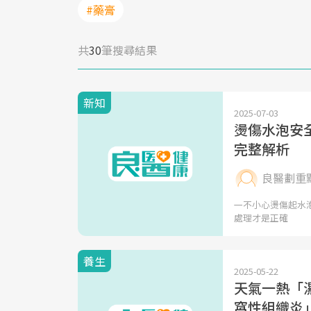
#藥膏
共
30
筆搜尋結果
新知
2025-07-03
燙傷水泡安
完整解析
良醫劃重
一不小心燙傷起水泡
處理才是正確
養生
2025-05-22
天氣一熱「濕
窩性組織炎