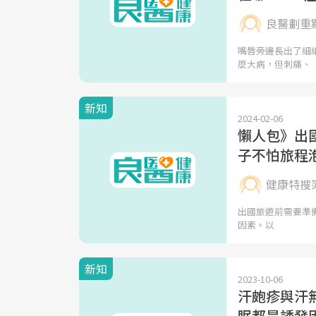
良醫劃重
嘴唇旁邊長出了細
麼大病，但刺痛、
新知
2024-02-06
懶人包》出
子不怕旅程
健康特搜
出國旅遊前需要準
因素。以
新知
2023-10-06
汗皰疹與汗
眠都是誘發