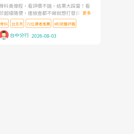
家,上網搜尋杜主任相關文章新聞跟網路評價
骨科黃偉程，看評價不錯，結果大踩雷！看
之後,下定決心飛回台北找杜醫師診治. 杜主
診超級隨便，連檢查都不做就想打發病人，
更多
任的乾針跟增生治療真的很厲害,第一次乾針
還好大的官威 ... 想詢問病情還被陰陽怪氣嘲
就覺得整個肩頸鬆開,回家特別好睡,經過幾次
骨科
台北市
72位讀者推薦
4則就醫評鑑
諷一番。可能好評帶來的大頭症，變得自負
治療,長年頑疾已經好了大半,杜主任除了打針
不尊重病人。醫術也不行，畢竟連檢查都懶
台中分行
2026-08-03
超厲害,還會一直交代要改善姿勢跟好好做運
得做，治療會有用才怪。大家避雷吧！
動,看診態度親切溫暖,真的是不可多得的良
醫,大力推荐!