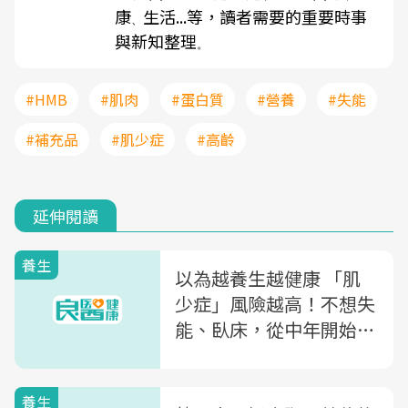
康
生活...等，讀者需要的重要時事
、
與新知整理
。
#HMB
#肌肉
#蛋白質
#營養
#失能
#補充品
#肌少症
#高齡
延伸閱讀
養生
以為越養生越健康 「肌
少症」風險越高！不想失
能、臥床，從中年開始預
防肌少症
養生