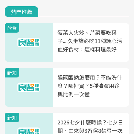
熱門推薦
飲食
菠菜大火炒、芹菜要吃葉
子....久坐族必吃11種護心活
血好食材，這樣料理最好
新知
過碳酸鈉怎麼用？不能洗什
麼？哪裡買？5種清潔用途
與比例一次懂
新知
2026七夕什麼時候？七夕日
期、由來與3習俗8禁忌一次