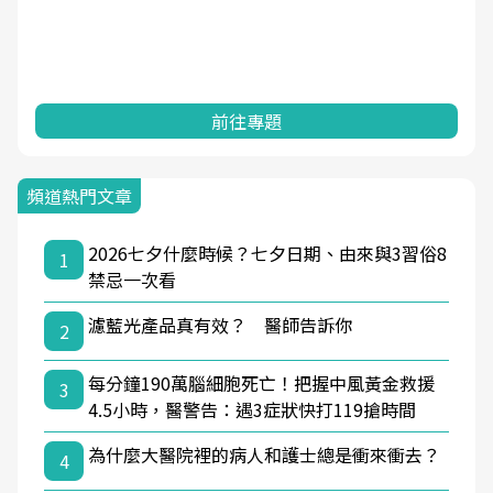
前往專題
頻道熱門文章
2026七夕什麼時候？七夕日期、由來與3習俗8
1
禁忌一次看
濾藍光產品真有效？ 醫師告訴你
2
每分鐘190萬腦細胞死亡！把握中風黃金救援
3
4.5小時，醫警告：遇3症狀快打119搶時間
為什麼大醫院裡的病人和護士總是衝來衝去？
4