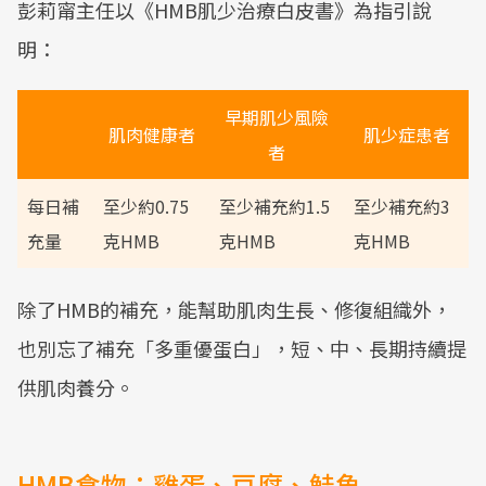
彭莉甯主任以《HMB肌少治療白皮書》為指引說
明：
早期肌少風險
肌肉健康者
肌少症患者
者
每日補
至少約0.75
至少補充約1.5
至少補充約3
充量
克HMB
克HMB
克HMB
除了HMB的補充，能幫助肌肉生長、修復組織外，
也別忘了補充「多重優蛋白」，短、中、長期持續提
供肌肉養分。
HMB食物：雞蛋、豆腐、鮭魚