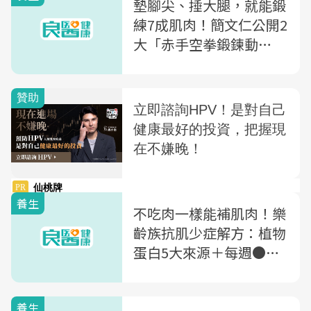
墊腳尖、捶大腿，就能鍛
練7成肌肉！簡文仁公開2
大「赤手空拳鍛鍊動
作」，在家就能隨時做到
養生
不吃肉一樣能補肌肉！樂
齡族抗肌少症解方：植物
蛋白5大來源＋每週●次
訓練效果最佳
養生