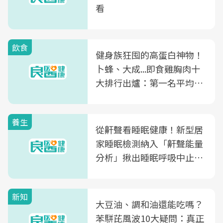
看
飲食
健身族狂囤的高蛋白神物！
卜蜂、大成...即食雞胸肉十
大排行出爐：第一名平均一
片不到50元
養生
從鼾聲看睡眠健康！新型居
家睡眠檢測納入「鼾聲能量
分析」揪出睡眠呼吸中止症
風險
新知
大豆油、調和油還能吃嗎？
苯駢芘風波10大疑問：真正