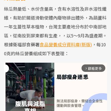
絲瓜熱量低、水份含量高，含有水溶性及非水溶性纖
維，有助於腸道滑動使體內廢物排出體外，為葫蘆科
一年生蔓性草本植物，台灣主要產地分布於中南部地
區，從南投到屏東都有生產，，以5～9月為盛產期。
根據衛福部食藥署
食品營養成分資料庫(新版)
，每10
0克的絲瓜營養組成如下表整理：
觀看更多
arrow_forward_ios