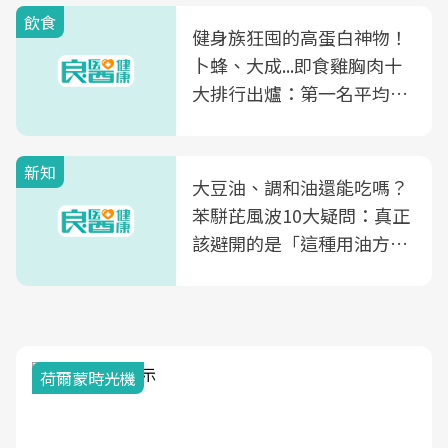
飲食
健身族狂囤的高蛋白神物！
卜蜂、大成...即食雞胸肉十
大排行出爐：第一名平均一
片不到50元
新知
大豆油、調和油還能吃嗎？
苯駢芘風波10大疑問：真正
該避開的是「這種用油方
式」
荷爾蒙時光機