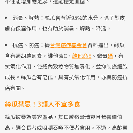
不僅能增加飽足感，還能穩定血糖。
消暑、解熱：絲瓜含有近95%的水分，除了對皮
膚有保濕作用，也有助於消暑、解熱、降溫。
抗癌、防癌：據
台灣癌症基金會
資料指出，絲瓜
含有類胡蘿蔔素，維他命C、
維他命E
、微量
硒
，有
抗氧化作用，使體內致癌物質無毒化，並抑制癌細胞
成長。絲瓜含有皂甙，具有抗氧化作用，亦與防癌抗
癌有關。
絲瓜禁忌！3類人不宜多食
絲瓜被譽為美容聖品，其口感嫩滑清爽且營養價值
高，適合長者或咀嚼吞嚥不便者食用。不過，高齡醫