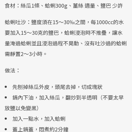
食材：絲瓜1條、蛤蜊300g、薑絲 適量、鹽巴 少許
蛤蜊吐沙：鹽度須在15～30‰之間，每1000cc的水
要加入15～30克的鹽巴，蛤蜊浸泡時不推疊，讓水
量淹過蛤蜊並且浸泡過程不晃動、沒有吐沙過的蛤蜊
需靜置2～3小時。
做法：
先刨掉絲瓜外皮，頭尾去掉，切成塊狀
鍋內下油，加入絲瓜，翻炒到半透明（不要太早
放鹽以免變黑）
加入一點水，加入蛤蜊
蓋上鍋蓋，悶煮約2分鐘