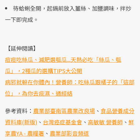
待蛤蜊全開，起鍋前放入薑絲、加鹽調味，拌炒
一下即完成。
【延伸閱讀】
痘痘吃絲瓜、減肥選瓠瓜...天熱必吃「絲瓜、瓠
瓜」，2種瓜的選購TIPS大公開
病邪就躲在你體內！營養師：吃絲瓜跟橘子的「這部
位」，為你去痰濕、通經絡
參考資料：
農業部臺南區農業改良場
、
食品營養成分
資料庫(新版)
、
台灣癌症基金會
、
高敏敏 營養師
、
鮮
享農YA - 農糧署
、
農業部影音頻道