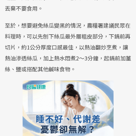
丟棄不要食用。
至於，想要避免絲瓜變黑的情況，農糧署建議民眾在
料理時，可以先刨下絲瓜最外層粗皮部分，下鍋前再
切片，約1公分厚度口感最佳，以熱油翻炒烹煮，讓
熱油滲透絲瓜，加上熱水悶煮2～3分鐘，起鍋前加薑
絲、鹽或搭配其他鹹味食物。