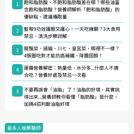
飽和脂肪酸、不飽和脂肪酸差在哪？哪些油富
1
含飽和脂肪酸？營養師解析「飽和脂肪酸」的
優缺點、建議攝取量
藍莓9功效護眼又護心，一天吃幾顆？3大食用
2
禁忌、清洗步驟詳解
龍鬚菜、過貓、川七、皇宮菜，哪裡不一樣？
3
4張圖吃對才能抗癌補鐵、降膽固醇！
蓮霧營養解密：熱量低、水分多...什麼人不適
4
合吃？營養好處及禁忌一次看
不要再誤會「油脂」了！油脂的好壞，其實挑
5
得出來...營養師教你看懂「脂肪酸」是什麼，
加碼4招判斷油脂好壞
最多人推薦醫師