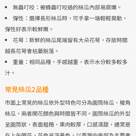
無蟲叮咬：被蜂蟲叮咬過的絲瓜內部易腐爛。
彈性：選擇長形絲瓜時，可手拿一端輕輕晃動，
彈性好表示較鮮嫩。
花萼：新鮮的絲瓜尾端留有大朵花萼，存放時間
越長花萼會枯萎脫落。
重量：相同品種，手感越重，表示水分較多較多
汁。
常見絲瓜2品種
市面上常見的絲瓜依外型特色可分為圓筒絲瓜、稜角
絲瓜，兩者開花顏色與時間皆不同。圓筒絲瓜的外型
呈圓筒狀，表面粗糙、果肉較厚，口感清甜，通常是
在上午開花，花色呈深黃色，以臺灣中南部為主要產