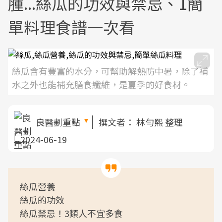
腫...絲瓜的功效與禁忌、1簡
單料理食譜一次看
絲瓜含有豐富的水分，可幫助解熱防中暑，除了補
水之外也能補充膳食纖維，是夏季的好食材。
良醫劃重點
撰文者：
林勻熙 整理
2024-06-19
絲瓜營養​​
絲瓜的功效
絲瓜禁忌！3類人不宜多食