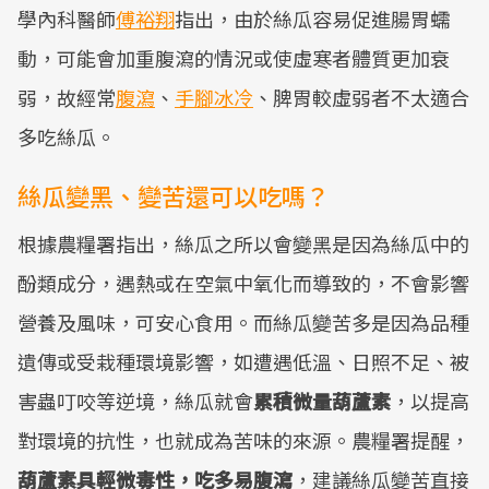
學內科醫師
傅裕翔
指出，由於絲瓜容易促進腸胃蠕
動，可能會加重腹瀉的情況或使虛寒者體質更加衰
弱，故經常
腹瀉
、
手腳冰冷
、脾胃較虛弱者不太適合
多吃絲瓜。
絲瓜變黑、變苦還可以吃嗎？
根據農糧署指出，絲瓜之所以會變黑是因為絲瓜中的
酚類成分，遇熱或在空氣中氧化而導致的，不會影響
營養及風味，可安心食用。而絲瓜變苦多是因為品種
遺傳或受栽種環境影響，如遭遇低溫、日照不足、被
害蟲叮咬等逆境，絲瓜就會
累積微量葫蘆素
，以提高
對環境的抗性，也就成為苦味的來源。農糧署提醒，
葫蘆素具輕微毒性，吃多易腹瀉
，建議絲瓜變苦直接