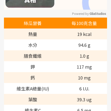
Powered by 
GliaStudios
絲瓜營養
每100克含量
Mute
熱量
19 kcal
水分
94.6 g
膳食纖維
1.0 g
鉀
117 mg
鈣
10 mg
維生素A總量(IU)
6 I.U.
葉酸
39.3 ug
維生素C
6.5 mg