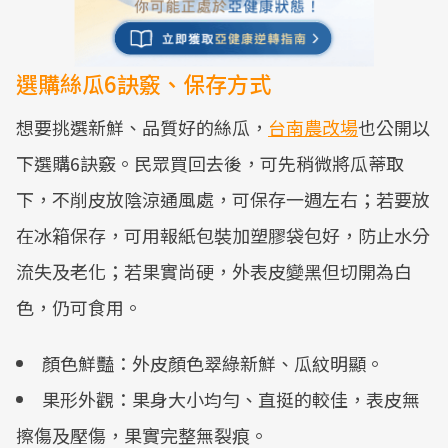
選購絲瓜6訣竅、保存方式
想要挑選新鮮、品質好的絲瓜，
台南農改場
也公開以
下選購6訣竅。民眾買回去後，可先稍微將瓜蒂取
下，不削皮放陰涼通風處，可保存一週左右；若要放
在冰箱保存，可用報紙包裝加塑膠袋包好，防止水分
流失及老化；若果實尚硬，外表皮變黑但切開為白
色，仍可食用。
顏色鮮豔：外皮顏色翠綠新鮮、瓜紋明顯。
果形外觀：果身大小均勻、直挺的較佳，表皮無
擦傷及壓傷，果實完整無裂痕。